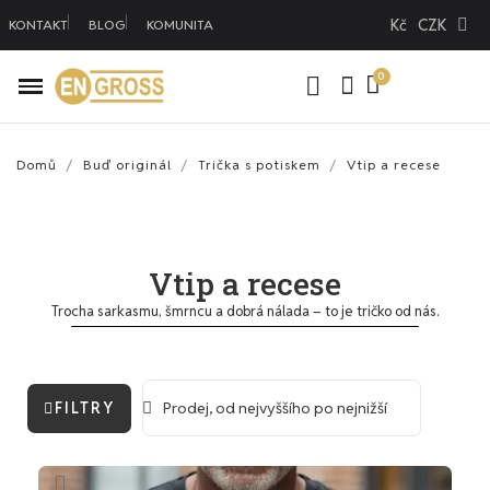
Kč
CZK
KONTAKT
BLOG
KOMUNITA
Domů
Buď originál
Trička s potiskem
Vtip a recese
Vtip a recese
Trocha sarkasmu, šmrncu a dobrá nálada – to je tričko od nás.
FILTRY