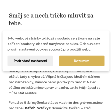
Směj se a nech tričko mluvit za
tebe.
Humor na hrudi je ta nejlepší zbraň proti nudě. V naší
Tyto webové stránky ukládají v souladu se zákony na vaše
kategorii
Vtip a recese
najdeš trička, která zvládnou
zařízení soubory, obecně nazývané cookies. Odsouhlaste
pobavit, šťouchnout si i lehce sarkasticky rýpnout. Nejde
prosím nastavení cookies souborů pro použití webu.
nám o laciné vtípky – naše potisky navrhujeme sami a
ladíme je tak, aby měly styl, šmrnc a kousek osobnosti.
Podrobné nastavení
Rozumím
Ať už hledáš jemný humor, který si můžeš vzít klidně do
práce, nebo drzejší kousek, který si vychutnáš s partou
přátel, tady si vybereš. Vtipná trička jsou ideálním dárkem
pro narozeniny, Vánoce nebo jen tak pro radost. Navíc
většinu potisků umíme upravit na míru, takže tvůj nápad se
může stát realitou.
Pokud se ti líbí myšlenka stát se vlastním designérem, máme
pro tebe i
nažehlovačky
k domácímu tvoření – stačí