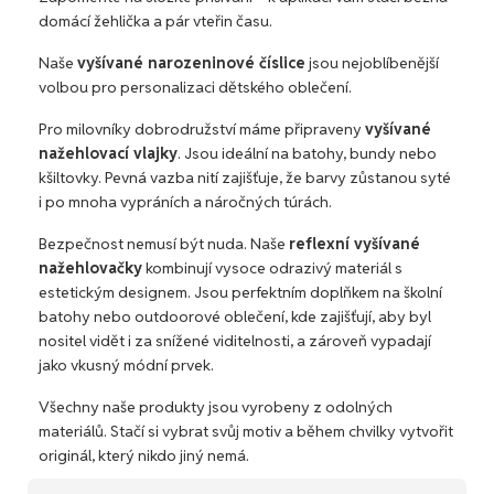
domácí žehlička a pár vteřin času.
Naše
vyšívané narozeninové číslice
jsou nejoblíbenější
volbou pro personalizaci dětského oblečení.
Pro milovníky dobrodružství máme připraveny
vyšívané
nažehlovací vlajky
. Jsou ideální na batohy, bundy nebo
kšiltovky. Pevná vazba nití zajišťuje, že barvy zůstanou syté
i po mnoha vypráních a náročných túrách.
Bezpečnost nemusí být nuda. Naše
reflexní vyšívané
nažehlovačky
kombinují vysoce odrazivý materiál s
estetickým designem. Jsou perfektním doplňkem na školní
batohy nebo outdoorové oblečení, kde zajišťují, aby byl
nositel vidět i za snížené viditelnosti, a zároveň vypadají
jako vkusný módní prvek.
Všechny naše produkty jsou vyrobeny z odolných
materiálů. Stačí si vybrat svůj motiv a během chvilky vytvořit
originál, který nikdo jiný nemá.