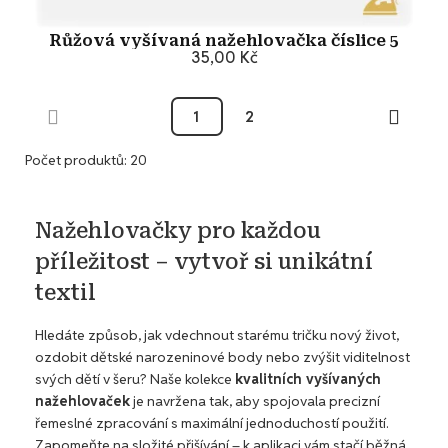
Růžová vyšívaná nažehlovačka číslice 5
35,00 Kč
Přidat do košíku
1
2
Počet produktů: 20
Nažehlovačky pro každou
příležitost – vytvoř si unikátní
textil
Hledáte způsob, jak vdechnout starému tričku nový život,
ozdobit dětské narozeninové body nebo zvýšit viditelnost
svých dětí v šeru? Naše kolekce
kvalitních vyšívaných
nažehlovaček
je navržena tak, aby spojovala precizní
řemeslné zpracování s maximální jednoduchostí použití.
Zapomeňte na složité přišívání – k aplikaci vám stačí běžná