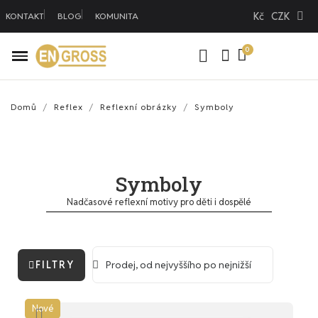
Kč
CZK
KONTAKT
BLOG
KOMUNITA
Domů
Reflex
Reflexní obrázky
Symboly
Symboly
Nadčasové reflexní motivy pro děti i dospělé
FILTRY
Nové