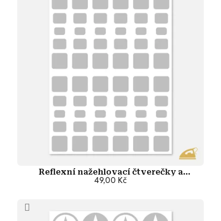
Reflexní nažehlovací čtverečky a
obdélníky
49,00 Kč
Přidat do košíku