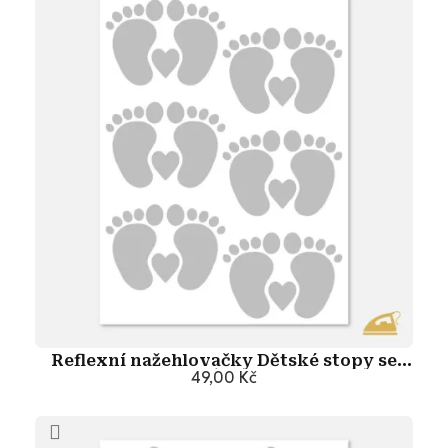
Reflexní nažehlovačky Dětské stopy se
srdíčkem
49,00 Kč
Přidat do košíku