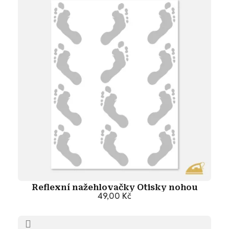
Reflexní nažehlovačky Otisky nohou
49,00 Kč
Přidat do košíku