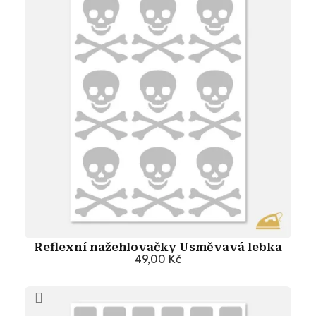
Reflexní nažehlovačky Usměvavá lebka
49,00 Kč
Přidat do košíku