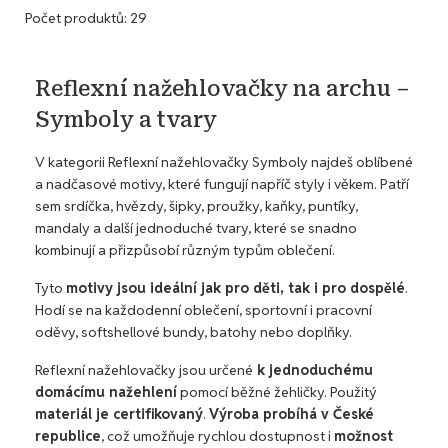
Počet produktů: 29
Reflexní nažehlovačky na archu –
Symboly a tvary
V kategorii Reflexní nažehlovačky Symboly najdeš oblíbené
a nadčasové motivy, které fungují napříč styly i věkem. Patří
sem srdíčka, hvězdy, šipky, proužky, kaňky, puntíky,
mandaly a další jednoduché tvary, které se snadno
kombinují a přizpůsobí různým typům oblečení.
Tyto
motivy jsou ideální jak pro děti, tak i pro dospělé
.
Hodí se na každodenní oblečení, sportovní i pracovní
oděvy, softshellové bundy, batohy nebo doplňky.
Reflexní nažehlovačky jsou určené
k jednoduchému
domácímu nažehlení
pomocí běžné žehličky. Použitý
materiál je certifikovaný
.
Výroba probíhá v České
republice
, což umožňuje rychlou dostupnost i
možnost