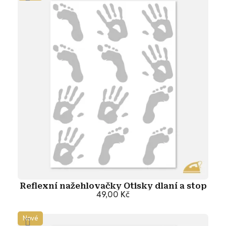
Reflexní nažehlovačky Otisky dlaní a stop
49,00 Kč
Přidat do košíku
Nové