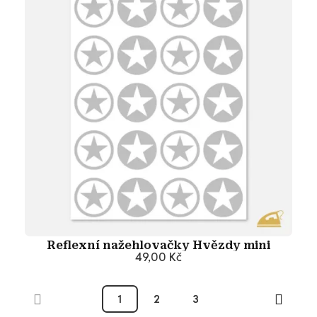
Reflexní nažehlovačky Hvězdy mini
49,00 Kč
Přidat do košíku
1
2
3