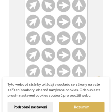
Tyto webové stránky ukládají v souladu se zákony na vaše
Reflexní nažehlovačky Šipka mini v kruhu
zařízení soubory, obecně nazývané cookies. Odsouhlaste
49,00 Kč
Přidat do košíku
prosím nastavení cookies souborů pro použití webu.
Podrobné nastavení
Rozumím