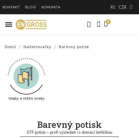
Kč
CZK
KONTAKT
BLOG
KOMUNITA
Domů
Nažehlovačky
Barevný potisk
Vlajky a státní znaky
Barevný potisk
DTF potisk – profi výsledek i s domácí žehličkou