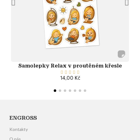
Samolepky Relax v proutěném křesle





14,00 Kč
Přidat do košíku
ENGROSS
Kontakty
O nás