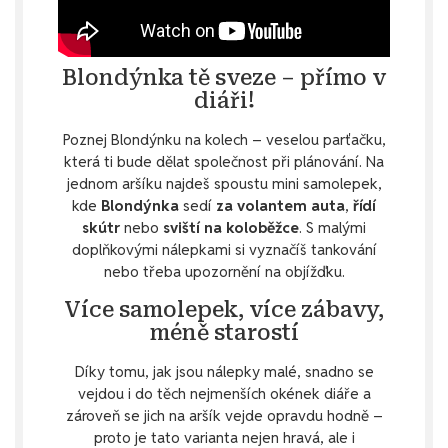
Blondýnka tě sveze – přímo v
diáři!
Poznej Blondýnku na kolech – veselou parťačku,
která ti bude dělat společnost při plánování. Na
jednom aršíku najdeš spoustu mini samolepek,
kde
Blondýnka
sedí
za volantem auta
,
řídí
skútr
nebo
sviští na koloběžce
. S malými
doplňkovými nálepkami si vyznačíš tankování
nebo třeba upozornění na objížďku.
Více samolepek, více zábavy,
méně starostí
Díky tomu, jak jsou nálepky malé, snadno se
vejdou i do těch nejmenších okének diáře a
zároveň se jich na aršík vejde opravdu hodně –
proto je tato varianta nejen hravá, ale i