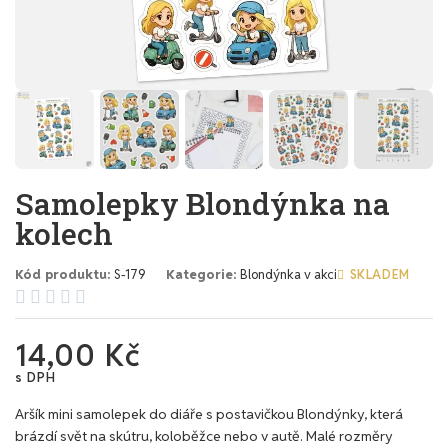
Samolepky Blondýnka na
kolech
Kód produktu
S-179
Kategorie
Blondýnka v akci
SKLADEM





14,00 Kč
s DPH
Aršík mini samolepek do diáře s postavičkou Blondýnky, která
brázdí svět na skútru, koloběžce nebo v autě. Malé rozměry