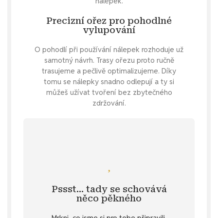
nálepek.
Precizní ořez pro pohodlné
vylupování
O pohodlí při používání nálepek rozhoduje už
samotný návrh. Trasy ořezu proto ručně
trasujeme a pečlivě optimalizujeme. Díky
tomu se nálepky snadno odlepují a ty si
můžeš užívat tvoření bez zbytečného
zdržování.
Mrkni se
zadej si nálepku na přání.
činnosti nebo póze? Snadná pomoc -
Pssst… tady se schovává
samolepku blondýnky v nějaké specifické
něco pěkného
Specifikace
. 💌 Nebo si přeješ
u vybraných produktů v záložce
Mrkni, co jsme si pro tebe připravili.