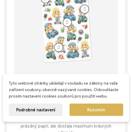
Tyto webové stránky ukládají v souladu se zákony na vaše
zařízení soubory, obecně nazývané cookies. Odsouhlaste
Každý milimetr má smysl
prosím nastavení cookies souborů pro použití webu.
Naše aršíky navrhujeme s důrazem na
Podrobné nastavení
Rozumím
praktičnost – snažíme se využít každé
místečko, abys u nás nekupovala zbytečně
prázdný papír, ale dostala maximum krásných