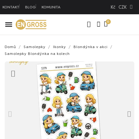
Kč
CZK
KONTAKT
BLOG
KOMUNITA
Domů
Samolepky
Ikonky
Blondýnka v akci
Samolepky Blondýnka na kolech