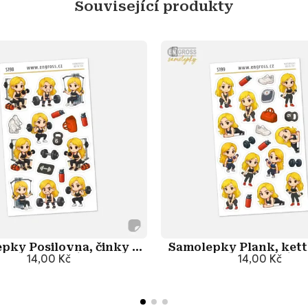
Související produkty
pky Posilovna, činky a
Samolepky Plank, kettl
řepy - Blondýnka
14,00 Kč
činky - Blondýn
14,00 Kč
Přidat do košíku
Přidat do košík