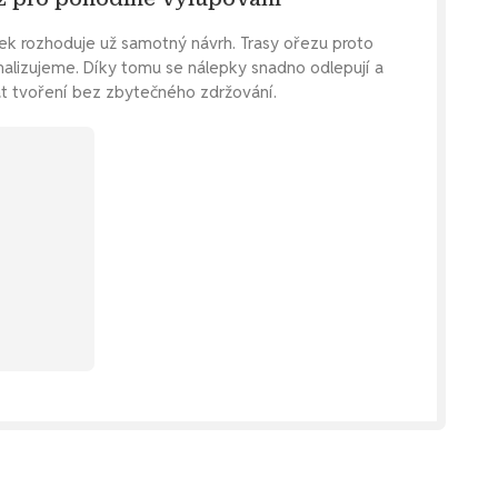
pek rozhoduje už samotný návrh. Trasy ořezu proto
malizujeme. Díky tomu se nálepky snadno odlepují a
at tvoření bez zbytečného zdržování.
ej si
lepku