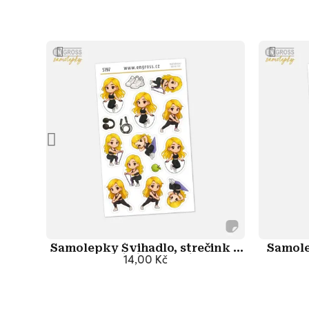
Samolepky Švihadlo, strečink a
Samole
posilování - Blondýnka
14,00 Kč
d
Přidat do košíku