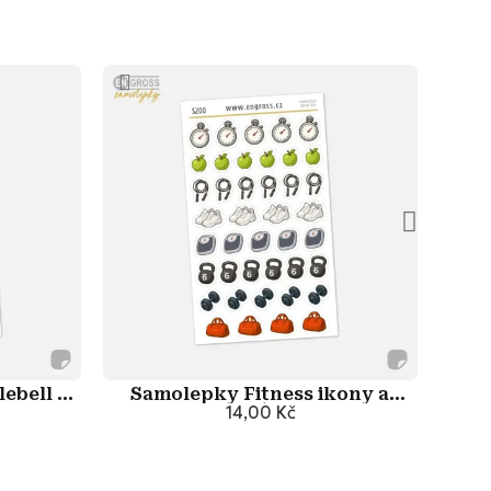
ebell a
Samolepky Fitness ikony a
Samo
ka
sportovní doplňky
14,00 Kč
u
Přidat do košíku