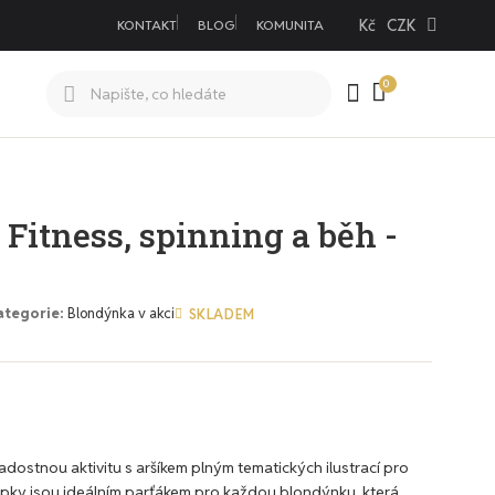
Kč
CZK
KONTAKT
BLOG
KOMUNITA
Fitness, spinning a běh -
ategorie
Blondýnka v akci
SKLADEM
radostnou aktivitu s aršíkem plným tematických ilustrací pro
lepky jsou ideálním parťákem pro každou blondýnku, která