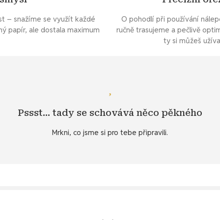
st – snažíme se využít každé
O pohodlí při používání nále
ný papír, ale dostala maximum
ručně trasujeme a pečlivě opti
ty si můžeš užív
Mrkni se
nálepku na přání.
Pssst… tady se schovává něco pěkného
dýnky v nějaké specifické činnosti nebo póze? Snadná pomoc - zad
ybraných produktů v záložce
Specifikace
. 💌 Nebo si přeješ samo
Mrkni, co jsme si pro tebe připravili.
Objev diářový dárek ke stažení