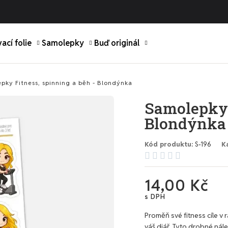
ací folie
Samolepky
Buď originál
pky Fitness, spinning a běh - Blondýnka
Samolepky 
Blondýnka
Kód produktu
S-196
K





14,00 Kč
s DPH
Proměň své fitness cíle v 
váš diář. Tyto drobné ná