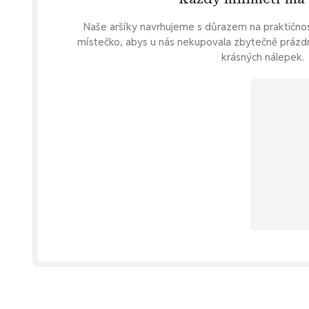
Naše aršíky navrhujeme s důrazem na praktično
místečko, abys u nás nekupovala zbytečně prázd
krásných nálepek.
blon
u v