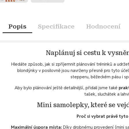
Popis
Specifikace
Hodnocení
Naplánuj si cestu k vysně
Hledáte způsob, jak si zpříjemnit plánování tréninků a udrže
blondýnky v posilovně jsou navrženy přesně pro tyto účely.
stepperu, běžeckém pásu i sp
Aby bylo plánování ještě detailnější, přidali jsme také
prak
tašek, sluchátek a lahv
Mini samolepky, které se ve
Proč si vybrat právě tyt
Maximální úspora místa:
Díky drobnému provedení (mini sa