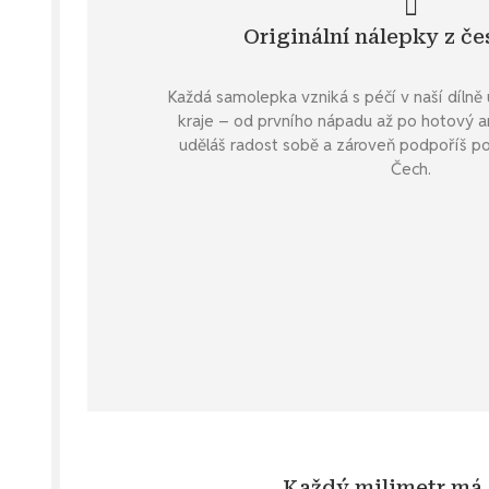
Originální nálepky z če
Každá samolepka vzniká s péčí v naší díln
kraje – od prvního nápadu až po hotový arc
uděláš radost sobě a zároveň podpoříš po
Čech.
Každý milimetr má