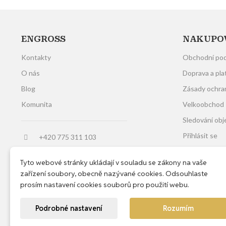
ENGROSS
NAKUPO
Kontakty
Obchodní po
O nás
Doprava a pla
Blog
Zásady ochra
Komunita
Velkoobchod
Sledování ob
Přihlásit se
+420 775 311 103
Založit účet
Po-Čt 8:00-18:00, Pá 8:00-13:00
Tyto webové stránky ukládají v souladu se zákony na vaše
obchod@engross.cz
Moje oznámen
zařízení soubory, obecně nazývané cookies. Odsouhlaste
prosím nastavení cookies souborů pro použití webu.
Podrobné nastavení
Rozumím