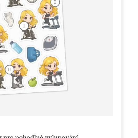
ez pro pohodlné vylupování