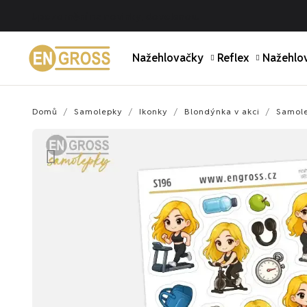
Upozornění na novinky, dovolenou.
Nažehlovačky
Reflex
Nažehlov
Domů
Samolepky
Ikonky
Blondýnka v akci
Samole