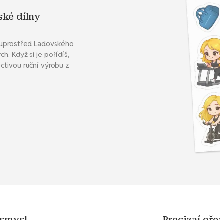
ské dílny
ě uprostřed Ladovského
h. Když si je pořídíš,
ctivou ruční výrobu z
 smysl
Precizní oř