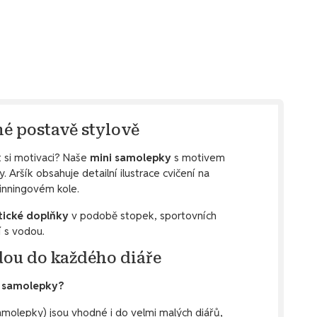
né postavě stylově
t si motivaci? Naše
mini samolepky
s motivem
 Aršík obsahuje detailní ilustrace cvičení na
inningovém kole.
tické doplňky
v podobě stopek, sportovních
í s vodou.
jdou do každého diáře
o samolepky?
molepky) jsou vhodné i do velmi malých diářů,