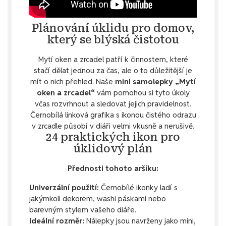
Plánování úklidu pro domov,
který se blýská čistotou
Mytí oken a zrcadel patří k činnostem, které
stačí dělat jednou za čas, ale o to důležitější je
mít o nich přehled. Naše
mini samolepky „Mytí
oken a zrcadel“
vám pomohou si tyto úkoly
včas rozvrhnout a sledovat jejich pravidelnost.
Černobílá linková grafika s ikonou čistého odrazu
v zrcadle působí v diáři velmi vkusně a nerušivě.
24 praktických ikon pro
úklidový plán
Přednosti tohoto aršíku:
Univerzální použití:
Černobílé ikonky ladí s
jakýmkoli dekorem, washi páskami nebo
barevným stylem vašeho diáře.
Ideální rozměr:
Nálepky jsou navrženy jako mini,