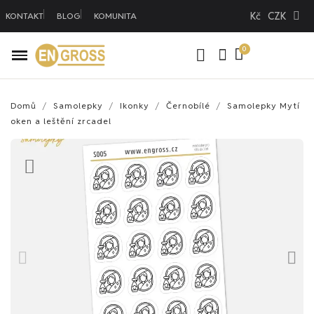
Kč
CZK
KONTAKT
BLOG
KOMUNITA
Domů
Samolepky
Ikonky
Černobílé
Samolepky Mytí
oken a leštění zrcadel