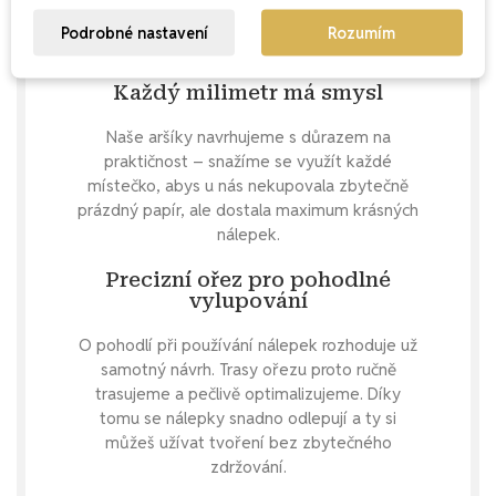
Podrobné nastavení
Rozumím
Každý milimetr má smysl
Naše aršíky navrhujeme s důrazem na
praktičnost – snažíme se využít každé
místečko, abys u nás nekupovala zbytečně
prázdný papír, ale dostala maximum krásných
nálepek.
Precizní ořez pro pohodlné
vylupování
O pohodlí při používání nálepek rozhoduje už
samotný návrh. Trasy ořezu proto ručně
trasujeme a pečlivě optimalizujeme. Díky
tomu se nálepky snadno odlepují a ty si
můžeš užívat tvoření bez zbytečného
zdržování.