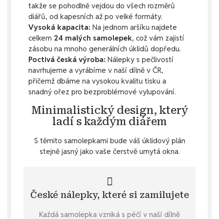
takže se pohodlně vejdou do všech rozměrů
diářů, od kapesních až po velké formáty.
Vysoká kapacita:
Na jednom aršíku najdete
celkem
24 malých samolepek
, což vám zajistí
zásobu na mnoho generálních úklidů dopředu.
Poctivá česká výroba:
Nálepky s pečlivostí
navrhujeme a vyrábíme v naší dílně v ČR,
přičemž dbáme na vysokou kvalitu tisku a
snadný ořez pro bezproblémové vylupování.
Minimalistický design, který
ladí s každým diářem
S těmito samolepkami bude váš úklidový plán
stejně jasný jako vaše čerstvě umytá okna.
České nálepky, které si zamilujete
Každá samolepka vzniká s péčí v naší dílně