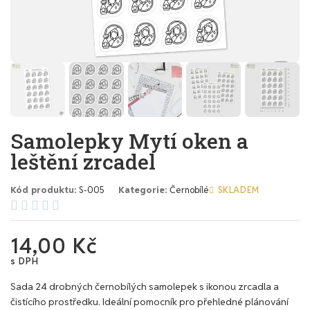
Samolepky Mytí oken a
leštění zrcadel
Kód produktu
S-005
Kategorie
Černobílé
SKLADEM





14,00 Kč
s DPH
Sada 24 drobných černobílých samolepek s ikonou zrcadla a
čistícího prostředku. Ideální pomocník pro přehledné plánování