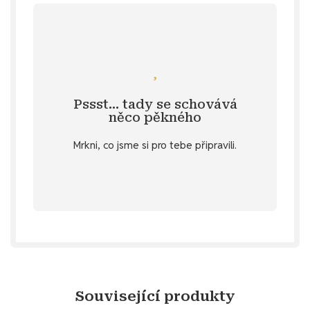
Mrkni se
pomoc - zadej si nálepku na přání.
vlastní samolepku pro úklid ? Snadná
Pssst… tady se schovává
Specifikace
. 💌 Nebo si přeješ svou
něco pěkného
u vybraných produktů v záložce
Mrkni, co jsme si pro tebe připravili.
stažení
Objev diářový dárek ke
Související produkty