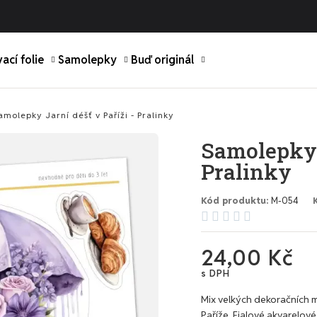
ací folie
Samolepky
Buď originál
amolepky Jarní déšť v Paříži - Pralinky
Samolepky J
Pralinky
Kód produktu
M-054





24,00 Kč
s DPH
Mix velkých dekoračních 
Paříže. Fialové akvarelové