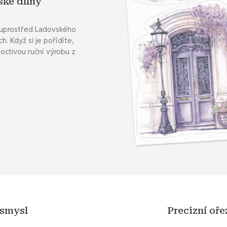
ské dílny
ě uprostřed Ladovského
. Když si je pořídíte,
octivou ruční výrobu z
 smysl
Precizní oř