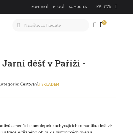
Kč
CZK
KONTAKT
BLOG
KOMUNITA
arní déšť v Paříži -
Kategorie
Cestování
SKLADEM
motivů a menších samolepek zachycujících romantiku deštivé
 ilustrace Vítězného oblouku, historických dveří a