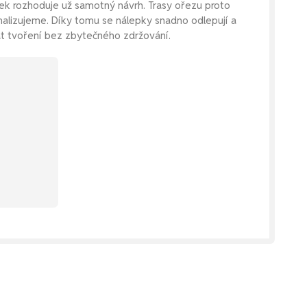
pek rozhoduje už samotný návrh. Trasy ořezu proto
malizujeme. Díky tomu se nálepky snadno odlepují a
at tvoření bez zbytečného zdržování.
raci na