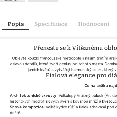
Popis
Specifikace
Hodnocení
Přeneste se k Vítěznému obl
Objevte kouzlo francouzské metropole s naším třetím arš
oslavou detailů, které tvoří genius loci tohoto města. Domina
jarních květů a vytvářejí harmonický celek, který 
Fialová elegance pro d
Co na aršíku naj
Architektonické skvosty:
Velkolepý Vítězný oblouk (Arc de
historických modrofialových dveří s kovanou mříží a kvetoucí 
Snové kompozice:
Velká kytice růží a fialek schovaná pod 
deště.