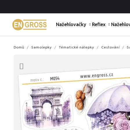
Upozornění na novinky, dovolenou.
Nažehlovačky
Reflex
Nažehlov
Domů
Samolepky
Tématické nálepky
Cestování
S