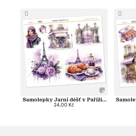
Samolepky Jarní déšť v Paříži -
Samolep
Romantika
24,00 Kč
Přidat do košíku