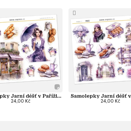
ky Jarní déšť v Paříži -
Samolepky Jarní déšť v 
Kavárna
24,00 Kč
24,00 Kč
Zátiší
Přidat do košíku
Přidat do košík