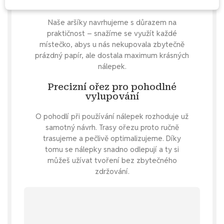
Každý milimetr má smysl
Naše aršíky navrhujeme s důrazem na
praktičnost – snažíme se využít každé
místečko, abys u nás nekupovala zbytečně
prázdný papír, ale dostala maximum krásných
nálepek.
Precizní ořez pro pohodlné
vylupování
O pohodlí při používání nálepek rozhoduje už
samotný návrh. Trasy ořezu proto ručně
trasujeme a pečlivě optimalizujeme. Díky
tomu se nálepky snadno odlepují a ty si
můžeš užívat tvoření bez zbytečného
zdržování.