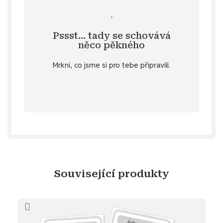
Mrkni se
inspiraci na zkrášlení svého diáře?
Pssst… tady se schovává
Specifikace
. 💌 Nebo bys ráda další
něco pěkného
u vybraných produktů v záložce
Mrkni, co jsme si pro tebe připravili.
stažení
Objev diářový dárek ke
Související produkty