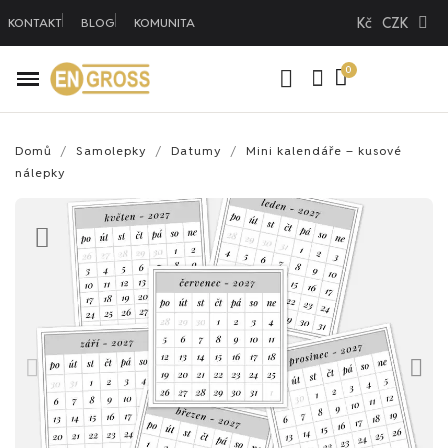
Kč
CZK
KONTAKT
BLOG
KOMUNITA
Domů
Samolepky
Datumy
Mini kalendáře – kusové
nálepky