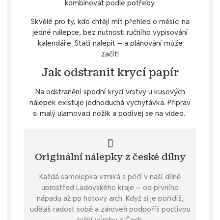
kombinovat podle potřeby.
Skvělé pro ty, kdo chtějí mít přehled o měsíci na
jedné nálepce, bez nutnosti ručního vypisování
kalendáře. Stačí nalepit – a plánování může
začít!
Jak odstranit krycí papír
Na odstranění spodní krycí vrstvy u kusových
nálepek existuje jednoduchá vychytávka. Připrav
si malý ulamovací nožík a podívej se na video.
Originální nálepky z české dílny
Každá samolepka vzniká s péčí v naší dílně
uprostřed Ladovského kraje – od prvního
nápadu až po hotový arch. Když si je pořídíš,
uděláš radost sobě a zároveň podpoříš poctivou
ruční výrobu z Čech.