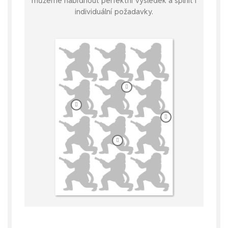
můžeme nabídnout perfektní výsledek a splnit i
individuální požadavky.