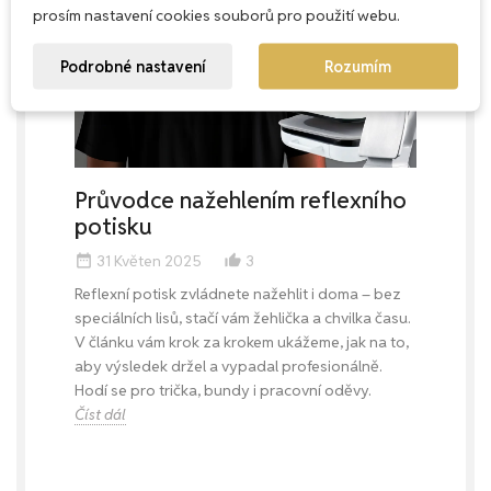
prosím nastavení cookies souborů pro použití webu.
Podrobné nastavení
Rozumím
Průvodce nažehlením reflexního
potisku
31 Květen 2025
3
date_range
thumb_up_alt
Reflexní potisk zvládnete nažehlit i doma – bez
speciálních lisů, stačí vám žehlička a chvilka času.
V článku vám krok za krokem ukážeme, jak na to,
aby výsledek držel a vypadal profesionálně.
Hodí se pro trička, bundy i pracovní oděvy.
Číst dál