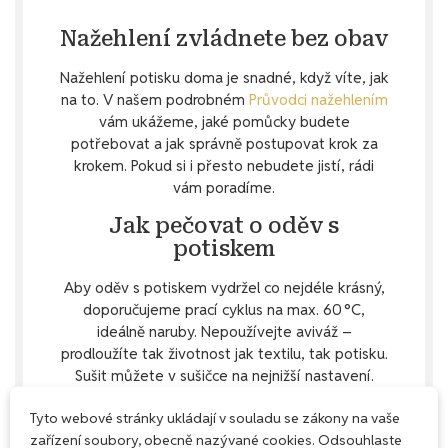
Nažehlení zvládnete bez obav
Nažehlení potisku doma je snadné, když víte, jak
na to. V našem podrobném
Průvodci nažehlením
vám ukážeme, jaké pomůcky budete
potřebovat a jak správně postupovat krok za
krokem. Pokud si i přesto nebudete jistí, rádi
vám poradíme.
Jak pečovat o oděv s
potiskem
Aby oděv s potiskem vydržel co nejdéle krásný,
doporučujeme prací cyklus na max. 60 °C,
ideálně naruby. Nepoužívejte aviváž –
prodloužíte tak životnost jak textilu, tak potisku.
Sušit můžete v sušičce na nejnižší nastavení.
Přes potisk nežehlete.
Tyto webové stránky ukládají v souladu se zákony na vaše
zařízení soubory, obecně nazývané cookies. Odsouhlaste