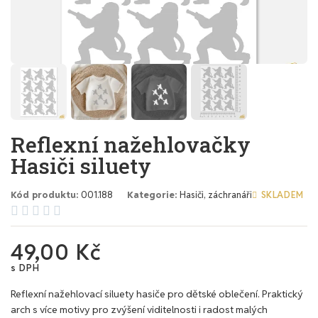
Reflexní nažehlovačky
Hasiči siluety
Kód produktu
001.188
Kategorie
Hasiči, záchranáři
SKLADEM





49,00 Kč
s DPH
Reflexní nažehlovací siluety hasiče pro dětské oblečení. Praktický
arch s více motivy pro zvýšení viditelnosti i radost malých