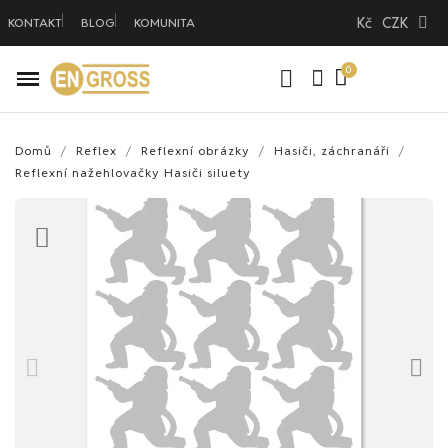
Kč
CZK
KONTAKT
BLOG
KOMUNITA
Domů
Reflex
Reflexní obrázky
Hasiči, záchranáři
Reflexní nažehlovačky Hasiči siluety