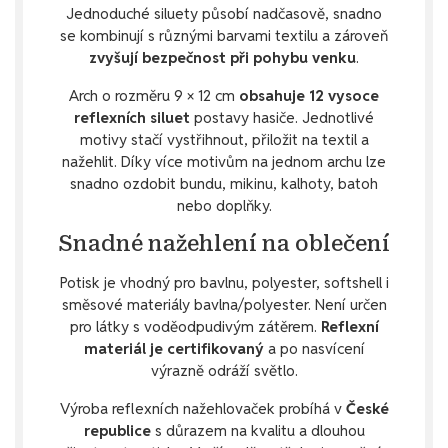
Jednoduché siluety působí nadčasově, snadno
se kombinují s různými barvami textilu a zároveň
zvyšují bezpečnost při pohybu venku
.
Arch o rozměru 9 × 12 cm
obsahuje 12 vysoce
reflexních siluet
postavy hasiče. Jednotlivé
motivy stačí vystřihnout, přiložit na textil a
nažehlit. Díky více motivům na jednom archu lze
snadno ozdobit bundu, mikinu, kalhoty, batoh
nebo doplňky.
Snadné nažehlení na oblečení
Potisk je vhodný pro bavlnu, polyester, softshell i
směsové materiály bavlna/polyester. Není určen
pro látky s voděodpudivým zátěrem.
Reflexní
materiál je certifikovaný
a po nasvícení
výrazně odráží světlo.
Výroba reflexních nažehlovaček probíhá v
České
republice
s důrazem na kvalitu a dlouhou