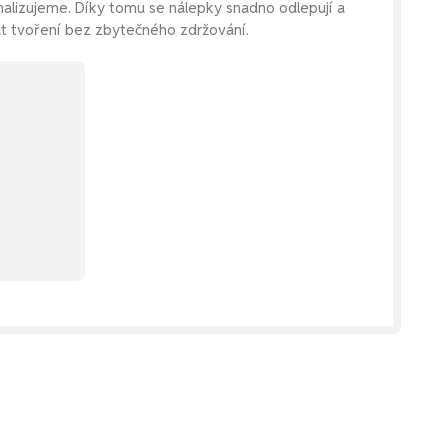
malizujeme. Díky tomu se nálepky snadno odlepují a
at tvoření bez zbytečného zdržování.
raci na