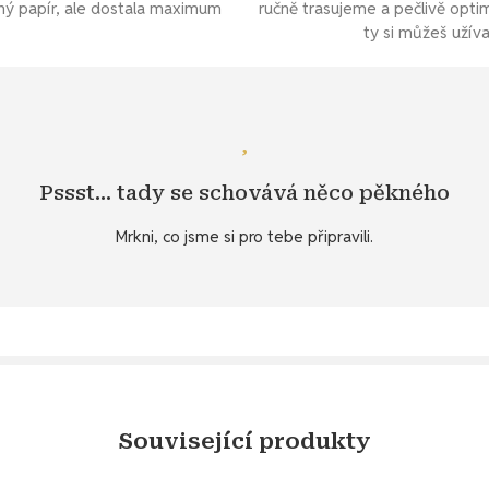
ný papír, ale dostala maximum
ručně trasujeme a pečlivě opti
ty si můžeš užív
Mrkni se
samolepky v jemné fialové barvě?
Pssst… tady se schovává něco pěkného
raných produktů v záložce
Specifikace
. 💌 Nebo hledáš další inspi
Mrkni, co jsme si pro tebe připravili.
Objev diářový dárek ke stažení
Související produkty