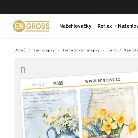
Upozornění na novinky, dovolenou.
Nažehlovačky
Reflex
Nažehlov
Domů
Samolepky
Tématické nálepky
Jaro
Samole