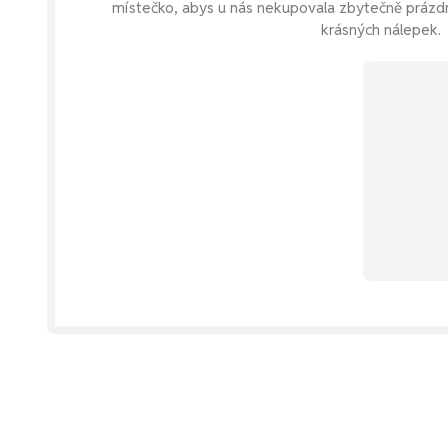
místečko, abys u nás nekupovala zbytečně prázd
krásných nálepek.
u vyb