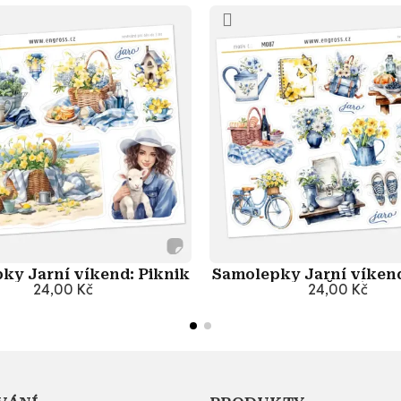
ky Jarní víkend: Piknik
Samolepky Jarní víken
24,00 Kč
24,00 Kč
& Žlutá
Přidat do košíku
Přidat do košík