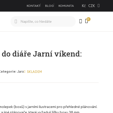
Kč
CZK
KONTAKT
BLOG
KOMUNITA
do diáře Jarní víkend:
Kategorie
Jaro
SKLADEM
lepek (boxů) s jarními ilustracemi pro přehledné plánování.
 a jiné plánovače, které vyžadují šířku boxu 38 mm.