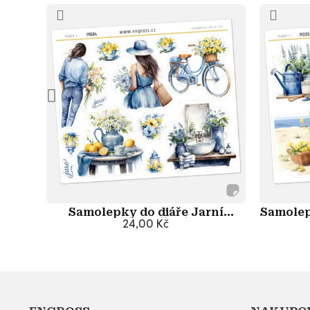
Samolepky do diáře Jarní
Samolep
víkend: Zátiší
24,00 Kč
Přidat do košíku