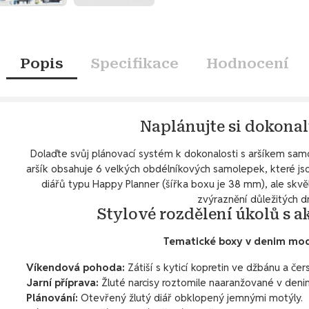
Popis
Specifikace
Hodnocení
Naplánujte si dokonal
Dolaďte svůj plánovací systém k dokonalosti s aršíkem sa
aršík obsahuje 6 velkých obdélníkových samolepek, které js
diářů typu Happy Planner (šířka boxu je 38 mm), ale skvěl
zvýraznění důležitých dn
Stylové rozdělení úkolů s 
Tematické boxy v denim modr
Víkendová pohoda:
Zátiší s kyticí kopretin ve džbánu a čers
Jarní příprava:
Žluté narcisy roztomile naaranžované v deni
Plánování:
Otevřený žlutý diář obklopený jemnými motýly.