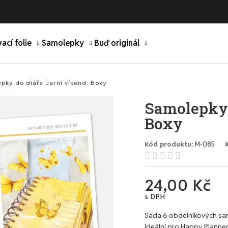
ací folie
Samolepky
Buď originál
pky do diáře Jarní víkend: Boxy
Samolepky 
Boxy
Kód produktu
M-085





24,00 Kč
s DPH
Sada 6 obdélníkových samo
Ideální pro Happy Planner