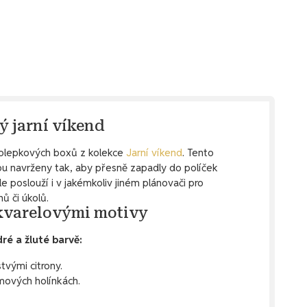
ý jarní víkend
molepkových boxů z kolekce
Jarní víkend
. Tento
ou navrženy tak, aby přesně zapadly do políček
e poslouží i v jakémkoliv jiném plánovači pro
ů či úkolů.
akvarelovými motivy
é a žluté barvě:
tvými citrony.
mových holínkách.