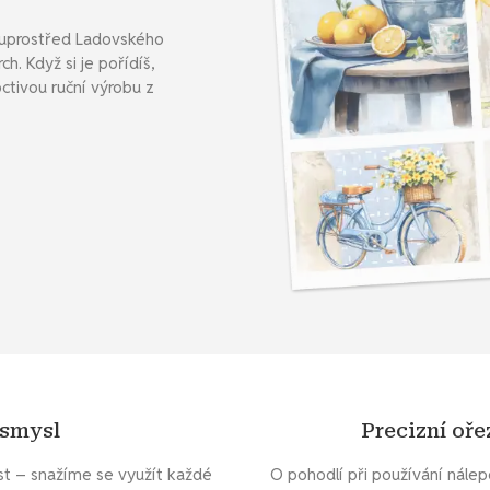
ě uprostřed Ladovského
h. Když si je pořídíš,
ctivou ruční výrobu z
 smysl
Precizní oř
st – snažíme se využít každé
O pohodlí při používání nále