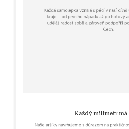
Každá samolepka vzniká s péčí v naší díln
kraje – od prvního nápadu až po hotový arc
uděláš radost sobě a zároveň podpoříš po
Čech.
Každý milimetr má
Naše aršíky navrhujeme s důrazem na praktično