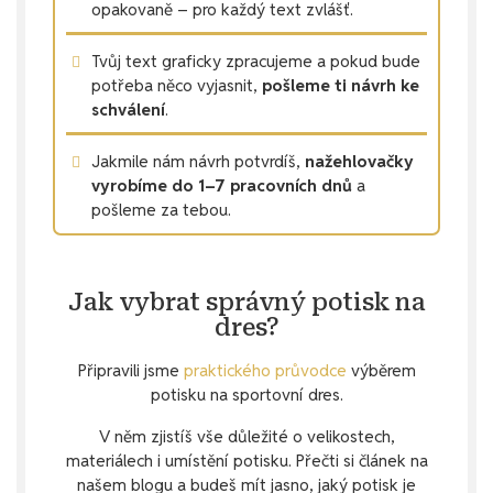
opakovaně – pro každý text zvlášť.
Tvůj text graficky zpracujeme a pokud bude
potřeba něco vyjasnit,
pošleme ti návrh ke
schválení
.
Jakmile nám návrh potvrdíš,
nažehlovačky
vyrobíme do 1–7 pracovních dnů
a
pošleme za tebou.
Jak vybrat správný potisk na
dres?
Připravili jsme
praktického průvodce
výběrem
potisku na sportovní dres.
V něm zjistíš vše důležité o velikostech,
materiálech i umístění potisku. Přečti si článek na
našem blogu a budeš mít jasno, jaký potisk je