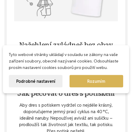
Nažehlení zvládneš bez obav
Tyto webové stránky ukládají v souladu se zákony na vaše
Nažehlení čísla doma je snadné, když víš, jak na
zařízení soubory, obecně nazývané cookies. Odsouhlaste
to. V našem podrobném
Průvodci nažehlením
ti
prosím nastavení cookies souborů pro použití webu.
ukážeme, jaké pomůcky budeš potřebovat a jak
správně postupovat krok za krokem. Pokud si i
Podrobné nastavení
Rozumím
přesto nebudeš jistý, rádi ti poradíme.
Jak pečovat o dres s potiskem
Aby dres s potiskem vydržel co nejdéle krásný,
doporučujeme jemný prací cyklus na 40 °C,
ideálně naruby. Nepoužívej aviváž ani sušičku –
prodloužíš tak životnost jak textilu, tak potisku.
Přes potisk nežehli.