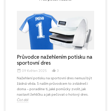
Průvodce nažehlením potisku na
sportovní dres
09 Květen 2025
3
date_range
thumb_up_alt
Nažehlení potisku na sportovní dres nemusí být
žádná věda. S naším průvodcem to zvládneš i
doma – poradíme ti, jaké pomůcky zvolit, jak
nastavit žehličku a jak pečovat o hotový dres.
Číst dál