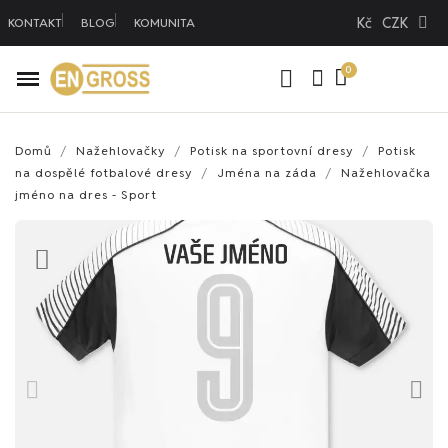
Kč
CZK
KONTAKT
BLOG
KOMUNITA
Domů
Nažehlovačky
Potisk na sportovní dresy
Potisk
na dospělé fotbalové dresy
Jména na záda
Nažehlovačka
jméno na dres - Sport