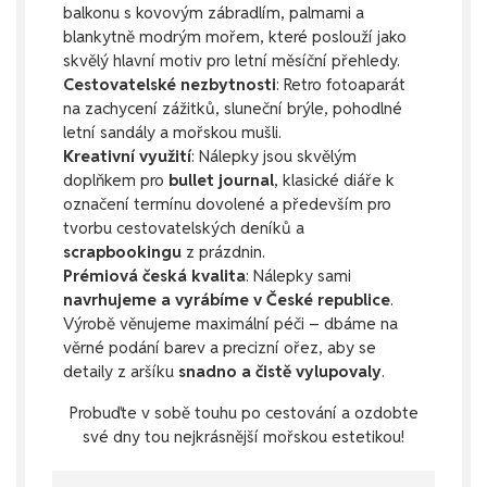
balkonu s kovovým zábradlím, palmami a
blankytně modrým mořem, které poslouží jako
skvělý hlavní motiv pro letní měsíční přehledy.
Cestovatelské nezbytnosti
: Retro fotoaparát
na zachycení zážitků, sluneční brýle, pohodlné
letní sandály a mořskou mušli.
Kreativní využití
: Nálepky jsou skvělým
doplňkem pro
bullet journal
, klasické diáře k
označení termínu dovolené a především pro
tvorbu cestovatelských deníků a
scrapbookingu
z prázdnin.
Prémiová česká kvalita
: Nálepky sami
navrhujeme a vyrábíme v České republice
.
Výrobě věnujeme maximální péči – dbáme na
věrné podání barev a precizní ořez, aby se
detaily z aršíku
snadno a čistě vylupovaly
.
Probuďte v sobě touhu po cestování a ozdobte
své dny tou nejkrásnější mořskou estetikou!