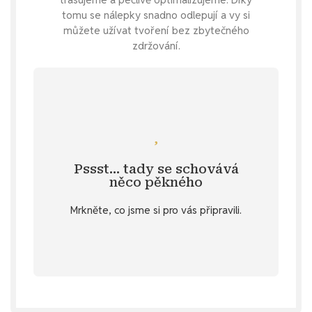
tomu se nálepky snadno odlepují a vy si
můžete užívat tvoření bez zbytečného
zdržování.
Podívejte se
samolepky s čokoládou.
hřešení, můžeš se mrknout na
Pssst… tady se schovává
Specifikace
. 💌 Jestli jsi na sladké
něco pěkného
u vybraných produktů v záložce
Mrkněte, co jsme si pro vás připravili.
stažení
Objev diářový dárek ke