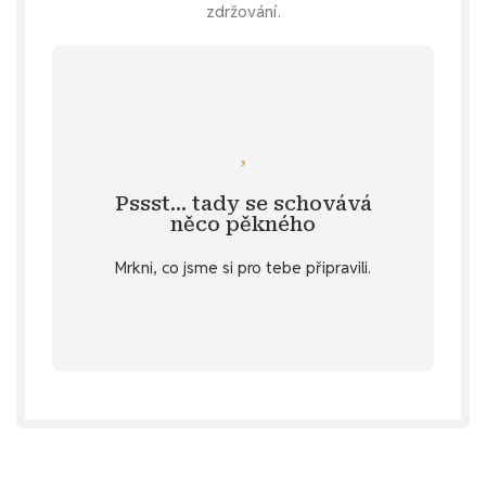
zdržování.
Mrkni se
inspiraci na samolepky ve stylu cartoon?
Pssst… tady se schovává
Specifikace
. 💌 Nebo hledáš další
něco pěkného
u vybraných produktů v záložce
Mrkni, co jsme si pro tebe připravili.
stažení
Objev diářový dárek ke