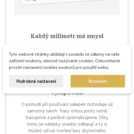
Každý milimetr má smysl
Naše aršíky navrhujeme s důrazem na
Tyto webové stránky ukládají v souladu se zákony na vaše
praktičnost – snažíme se využít každé
zařízení soubory, obecně nazývané cookies. Odsouhlaste
místečko, abys u nás nekupovala zbytečně
prosím nastavení cookies souborů pro použití webu.
prázdný papír, ale dostala maximum krásných
nálepek.
Podrobné nastavení
Rozumím
Precizní ořez pro pohodlné
vylupování
O pohodlí při používání nálepek rozhoduje už
samotný návrh. Trasy ořezu proto ručně
trasujeme a pečlivě optimalizujeme. Díky
tomu se nálepky snadno odlepují a ty si
můžeš užívat tvoření bez zbytečného