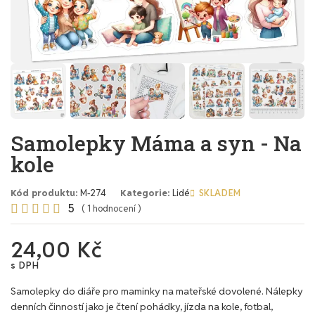
Samolepky Máma a syn - Na
kole
Kód produktu
M-274
Kategorie
Lidé
SKLADEM
5





( 1 hodnocení )
24,00 Kč
s DPH
Samolepky do diáře pro maminky na mateřské dovolené. Nálepky
denních činností jako je čtení pohádky, jízda na kole, fotbal,