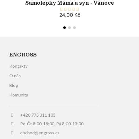
Samolepky Máma a syn - Vánoce





24,00 Kč
Přidat do košíku
ENGROSS
Kontakty
O nás
Blog
Komunita
+420 775 311 103
Po-Čt 8:00-18:00, Pá 8:00-13:00
obchod@engross.cz