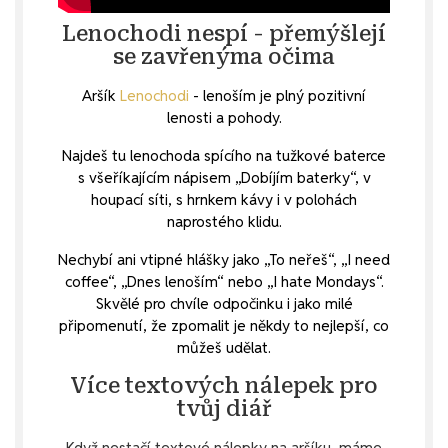
Lenochodi nespí - přemýšlejí
se zavřenýma očima
Aršík
Lenochodi
- lenoším je plný pozitivní
lenosti a pohody.
Najdeš tu lenochoda spícího na tužkové baterce
s všeříkajícím nápisem „Dobíjím baterky“, v
houpací síti, s hrnkem kávy i v polohách
naprostého klidu.
Nechybí ani vtipné hlášky jako „To neřeš“, „I need
coffee“, „Dnes lenoším“ nebo „I hate Mondays“.
Skvělé pro chvíle odpočinku i jako milé
připomenutí, že zpomalit je někdy to nejlepší, co
můžeš udělat.
Více textových nálepek pro
tvůj diář
Když nestačí textové nálepky na aršíku, máme