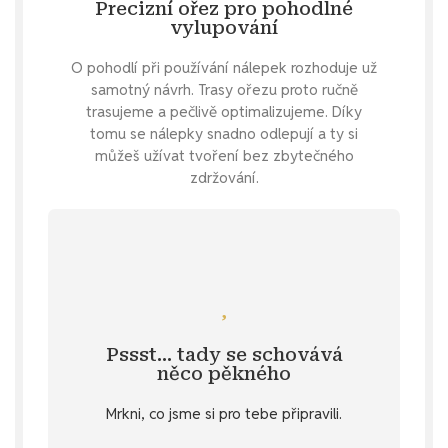
Precizní ořez pro pohodlné
vylupování
O pohodlí při používání nálepek rozhoduje už
samotný návrh. Trasy ořezu proto ručně
trasujeme a pečlivě optimalizujeme. Díky
tomu se nálepky snadno odlepují a ty si
můžeš užívat tvoření bez zbytečného
zdržování.
Mrkni se
další relax samolepky?
Pssst… tady se schovává
Specifikace
. 💌 Nebo hledáš inspiraci na
něco pěkného
u vybraných produktů v záložce
Mrkni, co jsme si pro tebe připravili.
stažení
Objev diářový dárek ke