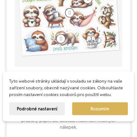
Tyto webové stránky ukládají v souladu se zákony na vaše
Každý milimetr má smysl
zařízení soubory, obecně nazývané cookies. Odsouhlaste
prosím nastavení cookies souborů pro použití webu.
Naše aršíky navrhujeme s důrazem na
praktičnost – snažíme se využít každé
Podrobné nastavení
Rozumím
místečko, abys u nás nekupovala zbytečně
prázdný papír, ale dostala maximum krásných
nálepek.