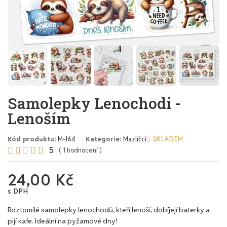
Samolepky Lenochodi -
Lenoším
Kód produktu
M-164
Kategorie
Mazlíčci
SKLADEM
5





( 1 hodnocení )
24,00 Kč
s DPH
Roztomilé samolepky lenochodů, kteří lenoší, dobíjejí baterky a
pijí kafe. Ideální na pyžamové dny!