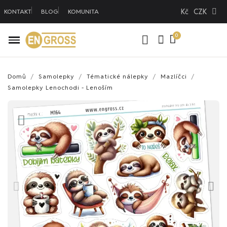
Kč
CZK
KONTAKT
BLOG
KOMUNITA
Domů
Samolepky
Tématické nálepky
Mazlíčci
Samolepky Lenochodi - Lenoším