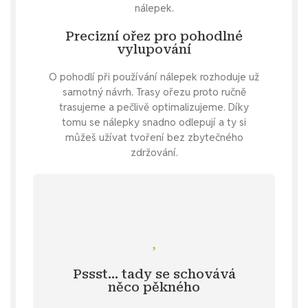
nálepek.
Precizní ořez pro pohodlné
vylupování
O pohodlí při používání nálepek rozhoduje už
samotný návrh. Trasy ořezu proto ručně
trasujeme a pečlivě optimalizujeme. Díky
tomu se nálepky snadno odlepují a ty si
můžeš užívat tvoření bez zbytečného
zdržování.
Mrkni se
zadej si nálepku na přání.
činnosti nebo póze? Snadná pomoc -
Pssst… tady se schovává
samolepku brunetky v nějaké specifické
něco pěkného
Specifikace
. 💌 Nebo si přeješ
u vybraných produktů v záložce