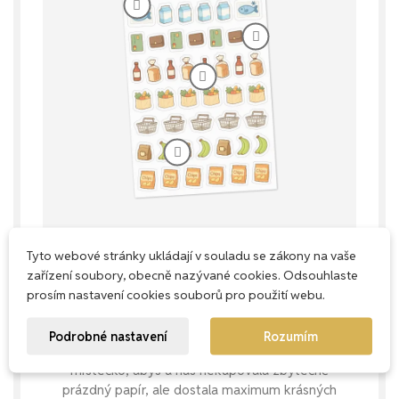
Tyto webové stránky ukládají v souladu se zákony na vaše
zařízení soubory, obecně nazývané cookies. Odsouhlaste
Každý milimetr má smysl
prosím nastavení cookies souborů pro použití webu.
Naše aršíky navrhujeme s důrazem na
Podrobné nastavení
Rozumím
praktičnost – snažíme se využít každé
místečko, abys u nás nekupovala zbytečně
prázdný papír, ale dostala maximum krásných