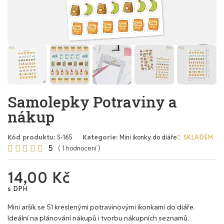
Samolepky Potraviny a
nákup
Kód produktu
S-165
Kategorie
Mini ikonky do diáře
SKLADEM
5





( 1 hodnocení )
14,00 Kč
s DPH
Mini aršík se 51 kreslenými potravinovými ikonkami do diáře.
Ideální na plánování nákupů i tvorbu nákupních seznamů.