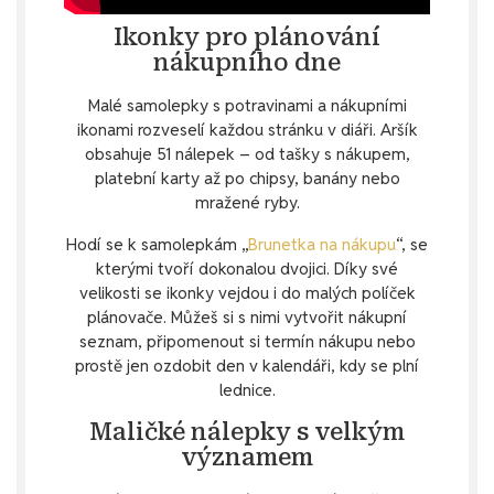
Ikonky pro plánování
nákupního dne
Malé samolepky s potravinami a nákupními
ikonami rozveselí každou stránku v diáři. Aršík
obsahuje 51 nálepek – od tašky s nákupem,
platební karty až po chipsy, banány nebo
mražené ryby.
Hodí se k samolepkám „
Brunetka na nákupu
“, se
kterými tvoří dokonalou dvojici. Díky své
velikosti se ikonky vejdou i do malých políček
plánovače. Můžeš si s nimi vytvořit nákupní
seznam, připomenout si termín nákupu nebo
prostě jen ozdobit den v kalendáři, kdy se plní
lednice.
Maličké nálepky s velkým
významem