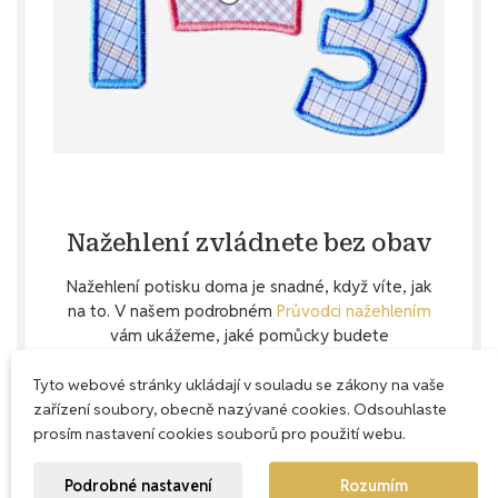
Nažehlení zvládnete bez obav
Nažehlení potisku doma je snadné, když víte, jak
na to. V našem podrobném
Průvodci nažehlením
vám ukážeme, jaké pomůcky budete
potřebovat a jak správně postupovat krok za
krokem. Pokud si i přesto nebudete jistí, rádi
Tyto webové stránky ukládají v souladu se zákony na vaše
poradíme.
zařízení soubory, obecně nazývané cookies. Odsouhlaste
prosím nastavení cookies souborů pro použití webu.
Jak pečovat o oděv s
potiskem
Podrobné nastavení
Rozumím