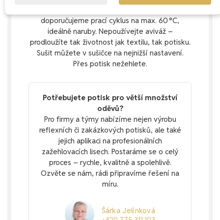
Aby oděv s potiskem vydržel co nejdéle krásný,
doporučujeme prací cyklus na max. 60 °C,
ideálně naruby. Nepoužívejte aviváž –
prodloužíte tak životnost jak textilu, tak potisku.
Sušit můžete v sušičce na nejnižší nastavení.
Přes potisk nežehlete.
Potřebujete potisk pro větší množství
oděvů?
Pro firmy a týmy nabízíme nejen výrobu
reflexních či zakázkových potisků, ale také
jejich aplikaci na profesionálních
zažehlovacích lisech. Postaráme se o celý
proces – rychle, kvalitně a spolehlivě.
Ozvěte se nám, rádi připravíme řešení na
míru.
Šárka Jelínková
+420 775 311 103