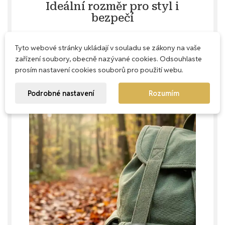
Ideální rozměr pro styl i
bezpečí
Průměr odznaku 44 mm jsme zvolili jako zlatou
Tyto webové stránky ukládají v souladu se zákony na vaše
střední cestu mezi výrazným bezpečnostním
zařízení soubory, obecně nazývané cookies. Odsouhlaste
prvkem a vkusným módním doplňkem. Odznak
prosím nastavení cookies souborů pro použití webu.
je dostatečně velký, aby vás ve tmě spolehlivě
zviditelnil, ale zároveň působí elegantně na
jakémkoliv batohu či bundě.
Podrobné nastavení
Rozumím