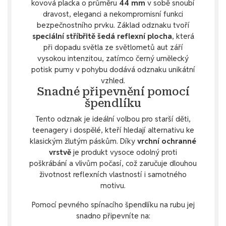
kovová placka o průměru
44 mm
v sobě snoubí
dravost, eleganci a nekompromisní funkci
bezpečnostního prvku. Základ odznaku tvoří
speciální stříbřitě šedá reflexní plocha
, která
při dopadu světla ze světlometů aut září
vysokou intenzitou, zatímco černý umělecký
potisk pumy v pohybu dodává odznaku unikátní
vzhled.
Snadné připevnění pomocí
špendlíku
Tento odznak je ideální volbou pro starší děti,
teenagery i dospělé, kteří hledají alternativu ke
klasickým žlutým páskům. Díky
vrchní ochranné
vrstvě
je produkt vysoce odolný proti
poškrábání a vlivům počasí, což zaručuje dlouhou
životnost reflexních vlastností i samotného
motivu.
Pomocí pevného spínacího špendlíku na rubu jej
snadno připevníte na: