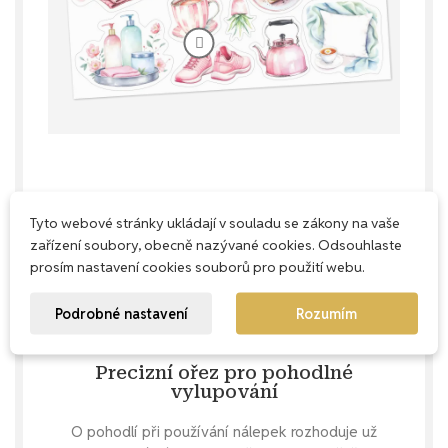
Každý milimetr má smysl
Tyto webové stránky ukládají v souladu se zákony na vaše
Naše aršíky navrhujeme s důrazem na
zařízení soubory, obecně nazývané cookies. Odsouhlaste
praktičnost – snažíme se využít každé
prosím nastavení cookies souborů pro použití webu.
místečko, abys u nás nekupovala zbytečně
prázdný papír, ale dostala maximum krásných
Podrobné nastavení
Rozumím
nálepek.
Precizní ořez pro pohodlné
vylupování
O pohodlí při používání nálepek rozhoduje už