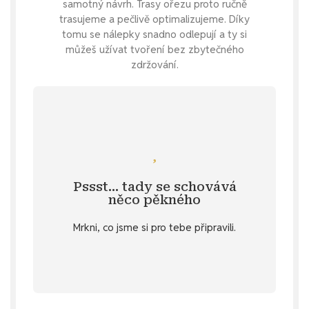
samotný návrh. Trasy ořezu proto ručně
trasujeme a pečlivě optimalizujeme. Díky
tomu se nálepky snadno odlepují a ty si
můžeš užívat tvoření bez zbytečného
zdržování.
Mrkni se
barvě?
inspiraci na samolepky v jemné růžové
Pssst… tady se schovává
Specifikace
. 💌 Nebo hledáš další
něco pěkného
u vybraných produktů v záložce
Mrkni, co jsme si pro tebe připravili.
stažení
Objev diářový dárek ke