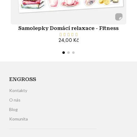
Samolepky Domácí relaxace - Fitness





24,00 Kč
Přidat do košíku
ENGROSS
Kontakty
O nás
Blog
Komunita