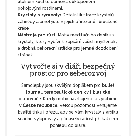
útulném koutku domova obklopeném
pokojovými rostlinami.
Krystaly a symboly:
Detailní ilustrace krystalů
záhnědy a ametystu v jejich přirozené i broušené
kráse.
Nástroje pro růst:
Motiv meditačního deníku s
krystaly, který vybízí k zapsání vašich myšlenek,
a drobná dekorační srdíčka pro jemné dozdobení
stránek.
Vytvořte si v diáři bezpečný
prostor pro seberozvoj
Samolepky jsou skvělým doplňkem pro
bullet
journal, terapeutické deníky i klasické
plánovače
. Každý motiv navrhujeme a vyrábíme
v
České republice
. Velkou pozornost věnujeme
kvalitě tisku i ořezu, aby se vám krystaly z aršíku
snadno vylupovaly a přinášely radost při každém
pohledu do diáře.