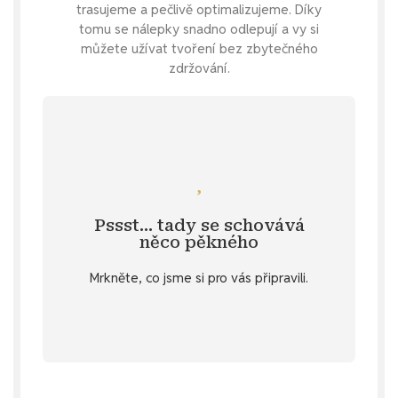
trasujeme a pečlivě optimalizujeme. Díky
tomu se nálepky snadno odlepují a vy si
můžete užívat tvoření bez zbytečného
zdržování.
Mrkni se
Mii?
inspiraci na samolepky s postavou ženy
Pssst… tady se schovává
Specifikace
. 💌 Nebo hledáte další
něco pěkného
u vybraných produktů v záložce
Mrkněte, co jsme si pro vás připravili.
stažení
Objevte diářový dárek ke