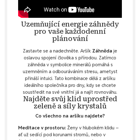
Uzemňující energie záhnědy
pro vaše každodenní
plánování
Zastavte se a nadechněte. Aršík
Záhněda
je
oslavou spojení člověka s přírodou. Zatímco
záhněda v symbolice minerálů pomáhá s
uzemněním a odbouráváním stresu, ametyst
přináší intuici. Tato kombinace dělá z aršíku
ideálního společníka pro dny, kdy se chcete
soustředit na své vnitřní já a najít rovnováhu.
Najděte svůj klid uprostřed
zeleně a síly krystalů
Co všechno na aršíku najdete?
Meditace v prostoru:
Ženy v hlubokém klidu –
ať už sedící pod korunami stromů, nebo v