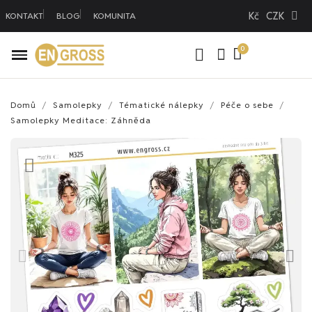
Kč
CZK
KONTAKT
BLOG
KOMUNITA
Domů
Samolepky
Tématické nálepky
Péče o sebe
Samolepky Meditace: Záhněda