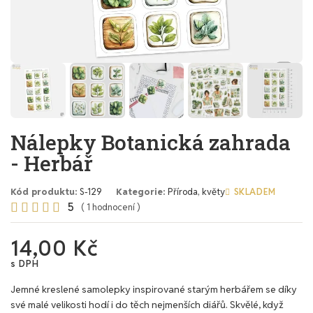
Nálepky Botanická zahrada
- Herbář
Kód produktu
S-129
Kategorie
Příroda, květy
SKLADEM
5





( 1 hodnocení )
14,00 Kč
s DPH
Jemné kreslené samolepky inspirované starým herbářem se díky
své malé velikosti hodí i do těch nejmenších diářů. Skvělé, když