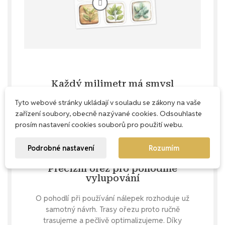
Každý milimetr má smysl
Tyto webové stránky ukládají v souladu se zákony na vaše
Naše aršíky navrhujeme s důrazem na
zařízení soubory, obecně nazývané cookies. Odsouhlaste
praktičnost – snažíme se využít každé
prosím nastavení cookies souborů pro použití webu.
místečko, abys u nás nekupovala zbytečně
prázdný papír, ale dostala maximum krásných
nálepek.
Podrobné nastavení
Rozumím
Precizní ořez pro pohodlné
vylupování
O pohodlí při používání nálepek rozhoduje už
samotný návrh. Trasy ořezu proto ručně
trasujeme a pečlivě optimalizujeme. Díky