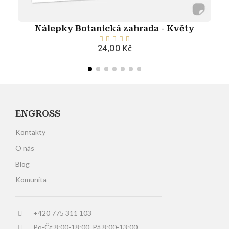
Nálepky Botanická zahrada - Květy





24,00 Kč
Přidat do košíku
ENGROSS
Kontakty
O nás
Blog
Komunita
+420 775 311 103
Po-Čt 8:00-18:00, Pá 8:00-13:00