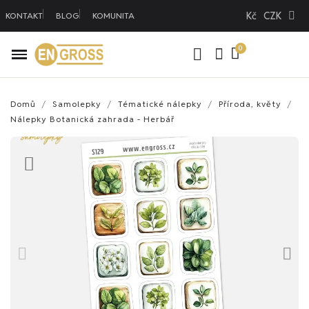
Kč
CZK
KONTAKT
BLOG
KOMUNITA
Domů
Samolepky
Tématické nálepky
Příroda, květy
Nálepky Botanická zahrada - Herbář