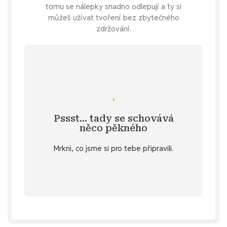
tomu se nálepky snadno odlepují a ty si
můžeš užívat tvoření bez zbytečného
zdržování.
Mrkni se
zelené barvě?
inspiraci na další samolepky v jemné
Pssst… tady se schovává
Specifikace
. 💌 Nebo hledáš další
něco pěkného
u vybraných produktů v záložce
Mrkni, co jsme si pro tebe připravili.
stažení
Objev diářový dárek ke