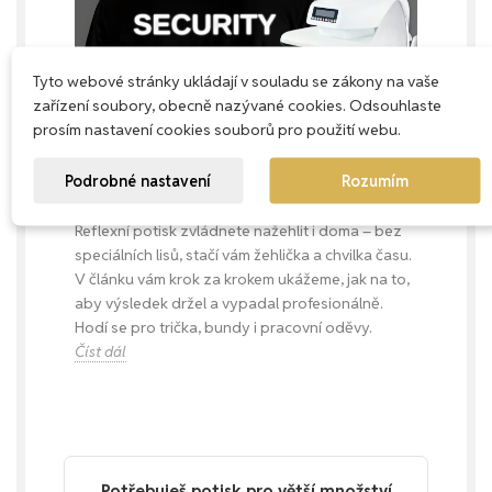
Tyto webové stránky ukládají v souladu se zákony na vaše
zařízení soubory, obecně nazývané cookies. Odsouhlaste
prosím nastavení cookies souborů pro použití webu.
Průvodce nažehlením reflexního
potisku
Podrobné nastavení
Rozumím
31 Květen 2025
3
date_range
thumb_up_alt
Reflexní potisk zvládnete nažehlit i doma – bez
speciálních lisů, stačí vám žehlička a chvilka času.
V článku vám krok za krokem ukážeme, jak na to,
aby výsledek držel a vypadal profesionálně.
Hodí se pro trička, bundy i pracovní oděvy.
Číst dál
Potřebuješ potisk pro větší množství