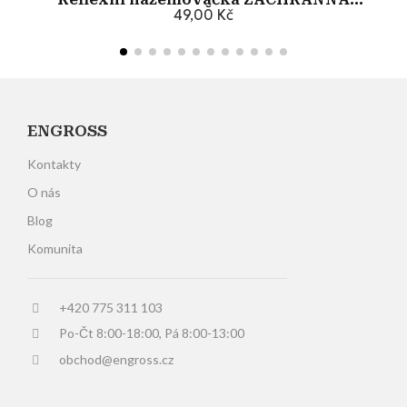
SLUŽBA
49,00 Kč
Přidat do košíku
ENGROSS
Kontakty
O nás
Blog
Komunita
+420 775 311 103
Po-Čt 8:00-18:00, Pá 8:00-13:00
obchod@engross.cz