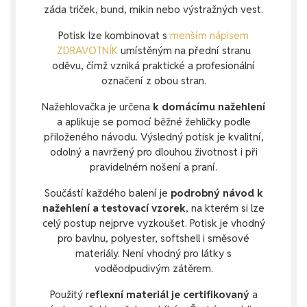
záda triček, bund, mikin nebo výstražných vest.
Potisk lze kombinovat s
menším nápisem
ZDRAVOTNÍK
umístěným na přední stranu
oděvu, čímž vzniká praktické a profesionální
označení z obou stran.
Nažehlovačka je určena
k domácímu nažehlení
a aplikuje se pomocí běžné žehličky podle
přiloženého návodu. Výsledný potisk je kvalitní,
odolný a navržený pro dlouhou životnost i při
pravidelném nošení a praní.
Součástí každého balení je
podrobný návod k
nažehlení a testovací vzorek
, na kterém si lze
celý postup nejprve vyzkoušet. Potisk je vhodný
pro bavlnu, polyester, softshell i směsové
materiály. Není vhodný pro látky s
voděodpudivým zátěrem.
Použitý r
eflexní materiál je certifikovaný
a