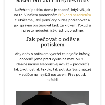
Nažehlení zvládneš bez obav
Nažehlení potisku doma je snadné, když víš, jak
na to. V našem podrobném
Průvodci nažehlením
ti ukážeme, jaké pomůcky budeš potřebovat a
jak správně postupovat krok za krokem. Pokud si
i přesto nebudeš jistý, rádi ti poradíme.
Jak pečovat o oděv s
potiskem
Aby oděv s potiskem vydržel co nejdéle krásný,
doporučujeme prací cyklus na max. 60 °C,
ideálně naruby. Nepoužívej aviváž – prodloužíš
tak životnost jak textilu, tak potisku. Sušit můžeš
v sušičce na nejnižší nastavení. Přes potisk
nežehli.