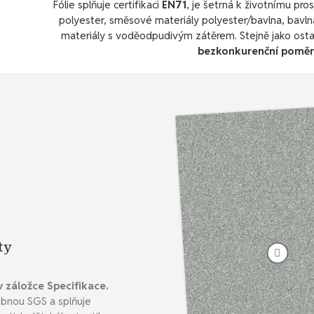
Fólie splňuje certifikaci
EN71
, je šetrná k životnímu pr
polyester, směsové materiály polyester/bavlna, bavln
materiály s voděodpudivým zátěrem. Stejně jako osta
bezkonkurenční poměr 
ty
v záložce Specifikace.
bnou SGS a splňuje