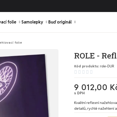
ací folie
Samolepky
Buď originál
ehlovací folie
ROLE - Refl
Kód produktu
role-DUR





9 012,00 K
s DPH
Kvalitní reflexní nažehlov
detailů, rychlé nažehlení 