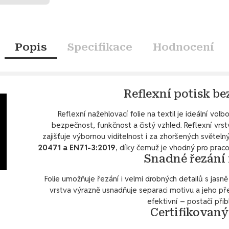
Popis
Specifikace
Hodnocení
Reflexní potisk b
Reflexní nažehlovací folie na textil je ideální volb
bezpečnost, funkčnost a čistý vzhled. Reflexní vrs
zajišťuje výbornou viditelnost i za zhoršených světel
20471 a EN71-3:2019
, díky čemuž je vhodný pro praco
Snadné řezání 
Folie umožňuje řezání i velmi drobných detailů s jasně
vrstva výrazně usnadňuje separaci motivu a jeho přes
efektivní – postačí přib
Certifikovaný