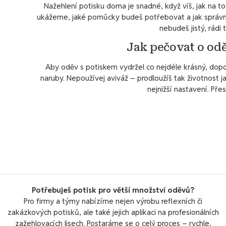
Nažehlení potisku doma je snadné, když víš, jak na
ukážeme, jaké pomůcky budeš potřebovat a jak správně
nebudeš jistý, rádi 
Jak pečovat o od
Aby oděv s potiskem vydržel co nejdéle krásný, dopo
naruby. Nepoužívej aviváž – prodloužíš tak životnost ja
nejnižší nastavení. Přes
Potřebuješ potisk pro větší množství oděvů?
Pro firmy a týmy nabízíme nejen výrobu reflexních či
zakázkových potisků, ale také jejich aplikaci na profesionálních
zažehlovacích lisech. Postaráme se o celý proces – rychle,