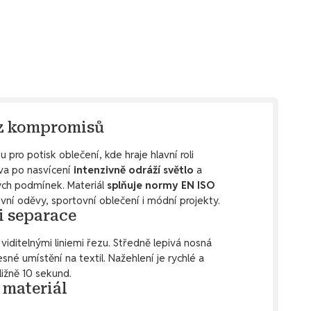
ez kompromisů
ou pro potisk oblečení, kde hraje hlavní roli
tva po nasvícení
intenzivně odráží světlo
a
ných podmínek. Materiál
splňuje normy EN ISO
vní oděvy, sportovní oblečení i módní projekty.
i separace
 viditelnými liniemi řezu. Středně lepivá nosná
né umístění na textil. Nažehlení je rychlé a
ližně 10 sekund.
 materiál