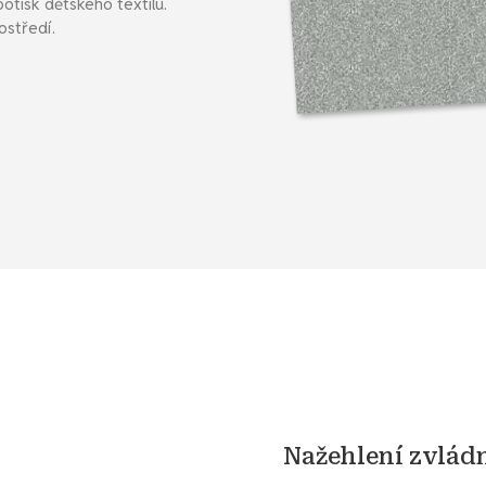
potisk dětského textilu.
ostředí.
Nažehlení zvlád