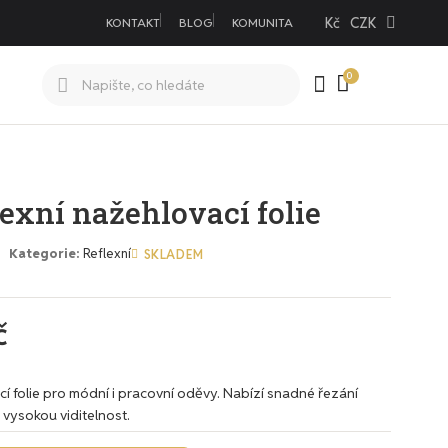
Kč
CZK
KONTAKT
BLOG
KOMUNITA
exní nažehlovací folie
Kategorie
Reflexní
SKLADEM
č
ací folie pro módní i pracovní oděvy. Nabízí snadné řezání
a vysokou viditelnost.