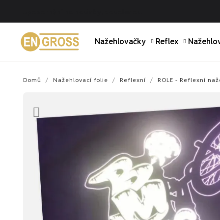
Upozornění na novinky, dovolenou.
Nažehlovačky
Reflex
Nažehlov
Domů
Nažehlovací folie
Reflexní
ROLE - Reflexní naž