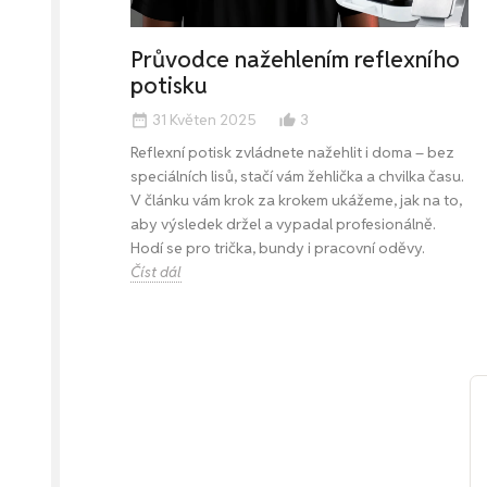
Průvodce nažehlením reflexního
potisku
31 Květen 2025
3
date_range
thumb_up_alt
Reflexní potisk zvládnete nažehlit i doma – bez
speciálních lisů, stačí vám žehlička a chvilka času.
V článku vám krok za krokem ukážeme, jak na to,
aby výsledek držel a vypadal profesionálně.
Hodí se pro trička, bundy i pracovní oděvy.
Číst dál