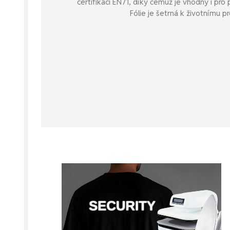
certifikaci EN71, díky čemuž je vhodný i pro 
Fólie je šetrná k životnímu pr