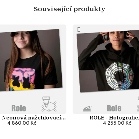
Související produkty
- Neonová nažehlovací
ROLE - Holografi
folie One Flex
4 860,00 Kč
nažehlovací foli
4 255,00 Kč
Přidat do košíku
Přidat do košík