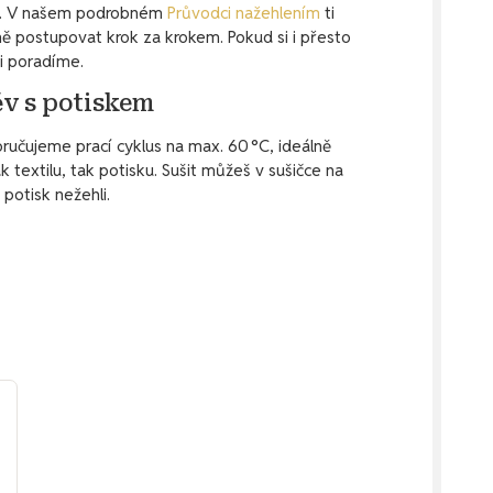
 to. V našem podrobném
Průvodci nažehlením
ti
 postupovat krok za krokem. Pokud si i přesto
ti poradíme.
ěv s potiskem
ručujeme prací cyklus na max. 60 °C, ideálně
k textilu, tak potisku. Sušit můžeš v sušičce na
 potisk nežehli.