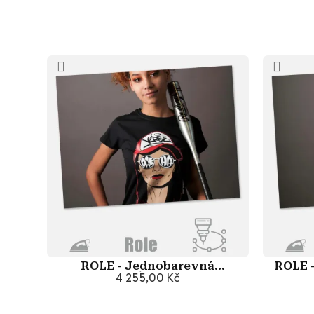
ROLE - Jednobarevná
ROLE 
nažehlovací folie One Flex
4 255,00 Kč
Přidat do košíku