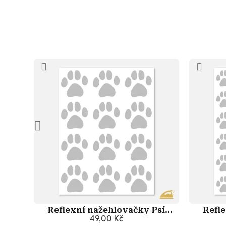
Reflexní nažehlovačky Psí
Refl
49,00 Kč
stopy
Přidat do košíku