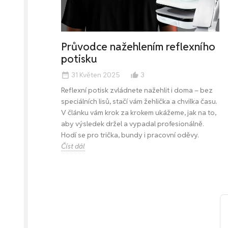
Průvodce nažehlením reflexního
potisku
31 Květen 2025
3
date_range
thumb_up_alt
Reflexní potisk zvládnete nažehlit i doma – bez
speciálních lisů, stačí vám žehlička a chvilka času.
V článku vám krok za krokem ukážeme, jak na to,
aby výsledek držel a vypadal profesionálně.
Hodí se pro trička, bundy i pracovní oděvy.
Číst dál