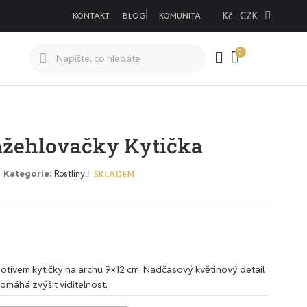
Kč
CZK
KONTAKT
BLOG
KOMUNITA
ažehlovačky Kytička
Kategorie
Rostliny
SKLADEM
otivem kytičky na archu 9×12 cm. Nadčasový květinový detail
pomáhá zvýšit viditelnost.