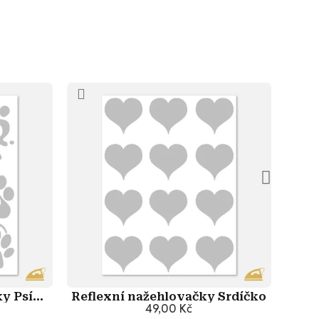
y Psí
Reflexní nažehlovačky Srdíčko
Ref
y
49,00 Kč
u
Přidat do košíku