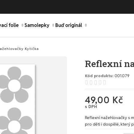
ací folie
Samolepky
Buď originál
nažehlovačky Kytička
Reflexní n
Kód produktu
001.079





49,00 Kč
s DPH
Reflexní nažehlovačky s m
pro děti i dospělé, který 