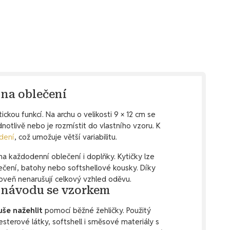
 na oblečení
tickou funkcí. Na archu o velikosti 9 × 12 cm se
dnotlivě nebo je rozmístit do vlastního vzoru. K
dení
, což umožuje větší variabilitu.
na každodenní oblečení i doplňky. Kytičky lze
lečení, batohy nebo softshellové kousky. Díky
oveň nenarušují celkový vzhled oděvu.
 návodu se vzorkem
uše nažehlit
pomocí běžné žehličky. Použitý
esterové látky, softshell i směsové materiály s