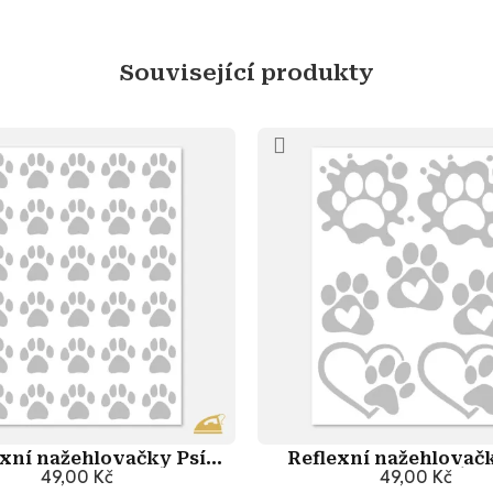
Související produkty
exní nažehlovačky Psí
Reflexní nažehlovačk
stopy Mini
49,00 Kč
tlapky se srdíčk
49,00 Kč
Přidat do košíku
Přidat do košík