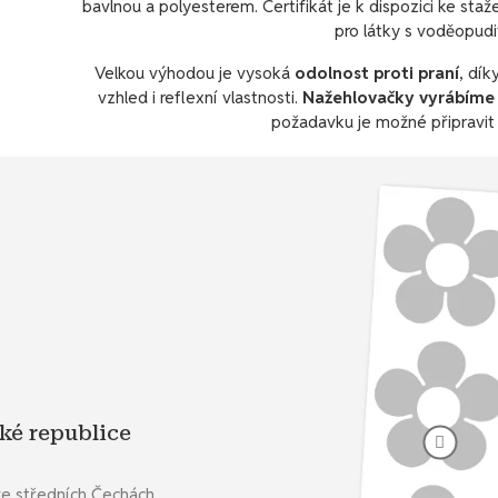
bavlnou a polyesterem. Certifikát je k dispozici ke sta
pro látky s voděopud
Velkou výhodou je vysoká
odolnost proti praní
, dík
vzhled i reflexní vlastnosti.
Nažehlovačky vyrábíme 
požadavku je možné připravi
ké republice
ve středních Čechách.