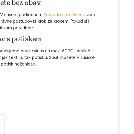
ete bez obav
to. V našem podrobném
Průvodci nažehlením
vám
ávně postupovat krok za krokem. Pokud si i
ádi vám poradíme.
ěv s potiskem
ručujeme prací cyklus na max. 60 °C, ideálně
jak textilu, tak potisku. Sušit můžete v sušičce
s potisk nežehlete.