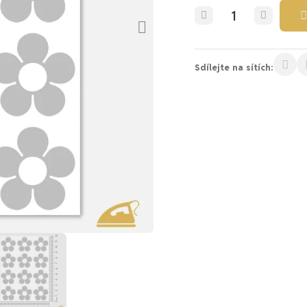
Sdílejte na sítích: