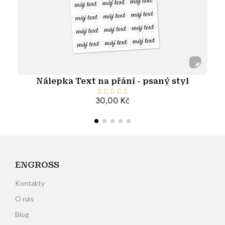
Nálepka Text na přání - psaný styl





30,00 Kč
Přidat do košíku
ENGROSS
Kontakty
O nás
Blog