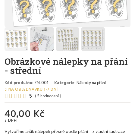
Obrázkové nálepky na přání
- střední
Kód produktu
ZM-001
Kategorie
Nálepky na přání
NA OBJEDNÁVKU 1-7 DNÍ
5





( 5 hodnocení )
40,00 Kč
s DPH
Vytvoříme aršík nálepek přesně podle přání – z vlastní ilustrace