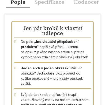
Popis
Specifikace
Hodnocení
Jen pár kroků k vlastní
nálepce
Do pole
„Individuální přizpůsobení
produktu“
napiš své přání – kterou
nálepku z jakého našeho aršíku si přeješ
vyrobit nebo zda nám pošleš svůj obrázek
Jeden arch = jeden obrázek.
Máš víc
obrázků? Jednoduše vlož produkt do
košíku opakovaně – pro každý obrázek
zvlášť.
Svůj obrázek nebo upřesnění (např.
zakroužkovaný motiv na našem archu) nám
pošli na e-mail obchod@engross.cz.