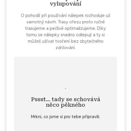
vylupování
O pohodlí při používání nálepek rozhoduje už
samotný návrh. Trasy ořezu proto ručně
trasujeme a pečlivě optimalizujeme. Díky
tomu se nálepky snadno odlepují a ty si
můžeš užívat tvoření bez zbytečného
zdržování.
Mrkni se
diářové inspirace?
Pssst… tady se schovává
Specifikace
. 💌 Nebo chceš porci
něco pěkného
u vybraných produktů v záložce
Mrkni, co jsme si pro tebe připravili.
stažení
Objev diářový dárek ke