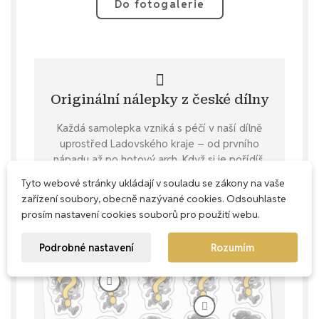
Do fotogalerie
Originální nálepky z české dílny
Každá samolepka vzniká s péčí v naší dílně
uprostřed Ladovského kraje – od prvního
nápadu až po hotový arch. Když si je pořídíš,
uděláš radost sobě a zároveň podpoříš poctivou
Tyto webové stránky ukládají v souladu se zákony na vaše
ruční výrobu z Čech.
zařízení soubory, obecně nazývané cookies. Odsouhlaste
prosím nastavení cookies souborů pro použití webu.
Podrobné nastavení
Rozumím