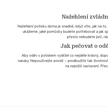
Nažehlení zvládn
Nažehlení potisku doma je snadné, když víte, jak na 
ukážeme, jaké pomůcky budete potřebovat a jak spr
přesto nebudete jistí, r
Jak pečovat o od
Aby oděv s potiskem vydržel co nejdéle krásný, dopo
naruby. Nepoužívejte aviváž – prodloužíte tak životnost 
na nejnižší nastavení. Pře