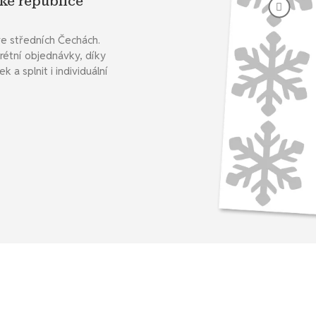
ké republice
ve středních Čechách.
rétní objednávky, díky
a splnit i individuální