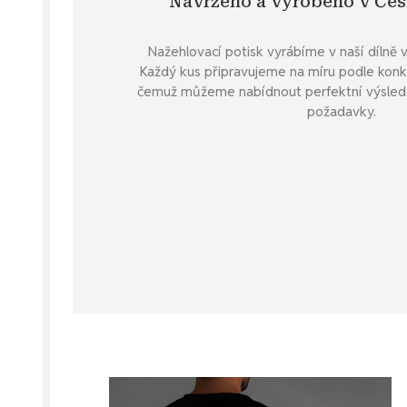
Navrženo a vyrobeno v Čes
Nažehlovací potisk vyrábíme v naší dílně 
Každý kus připravujeme na míru podle konk
čemuž můžeme nabídnout perfektní výsledek 
požadavky.