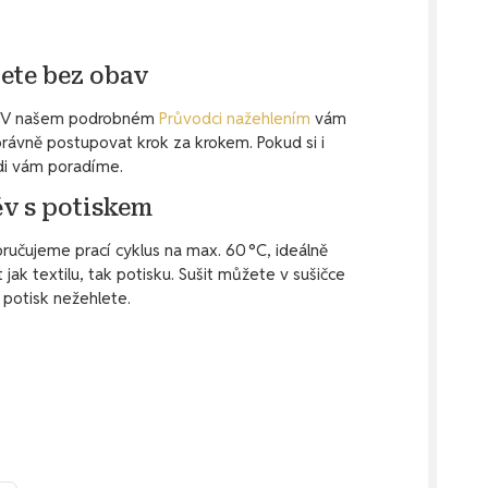
ete bez obav
to. V našem podrobném
Průvodci nažehlením
vám
ávně postupovat krok za krokem. Pokud si i
ádi vám poradíme.
ěv s potiskem
ručujeme prací cyklus na max. 60 °C, ideálně
jak textilu, tak potisku. Sušit můžete v sušičce
s potisk nežehlete.