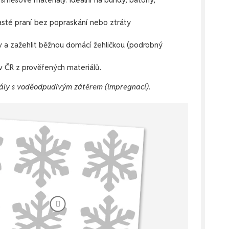
časté praní bez popraskání nebo ztráty
v a zažehlit běžnou domácí žehličkou (podrobný
 ČR z prověřených materiálů.
ály s voděodpudivým zátěrem (impregnací).