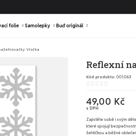
ací folie
Samolepky
Buď originál
nažehlovačky Vločka
Reflexní n
Kód produktu
001.063





49,00 Kč
s DPH
Zajistěte sobě i svým děte
které spojují bezpečnostn
žehličkou a běžné obleče