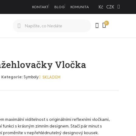
Kč
CZK
KONTAKT
BLOG
KOMUNITA
ažehlovačky Vločka
Kategorie
Symboly
SKLADEM
m maximální viditelnost s originálními reflexními vločkami,
í funkci s krásným zimním designem. Stačí pár minut s
ní proměníte v nepřehlédnutelný designový kousek.