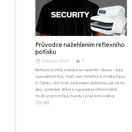
Průvodce nažehlením reflexního
potisku
31 Květen 2025
3
date_range
thumb_up_alt
Reflexní potisk zvládnete nažehlit i doma – bez
speciálních lisů, stačí vám žehlička a chvilka času.
V článku vám krok za krokem ukážeme, jak na to,
aby výsledek držel a vypadal profesionálně.
Hodí se pro trička, bundy i pracovní oděvy.
Číst dál