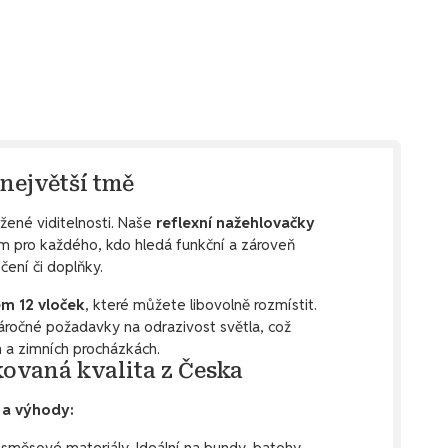
 největší tmě
ené viditelnosti. Naše
reflexní nažehlovačky
m pro každého, kdo hledá funkční a zároveň
čení či doplňky.
em 12 vloček
, které můžete libovolně rozmístit.
náročné požadavky na odrazivost světla, což
 a zimních procházkách.
kovaná kvalita z Česka
i a výhody:
 směsové materiály. Ideální na bundy, batohy,