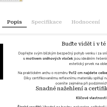
Popis
Specifikace
Hodnocení
Buďte vidět i v té
Dopřejte svým blízkým bezpečný pohyb venku i za sníž
s motivem sněhových vloček
jsou ideálním řešení
estetický prvek na oble
Na praktickém archu o rozměru
9x12 cm najdete celk
Díky certifikovanému reflexnímu materiálu splňují 
oceníte zejména při podzimních
Snadné nažehlení a certifi
Klíčové vlastnost
Široké využití:
Vhodné na bavlnu, polyester, softshell i