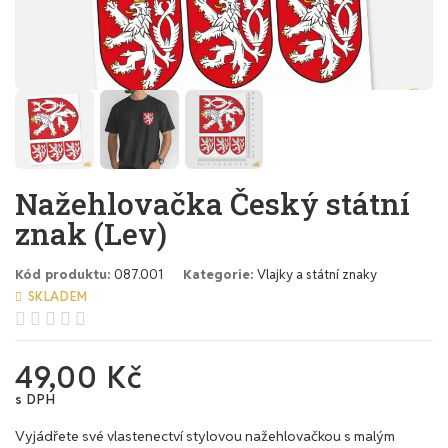
Nažehlovačka Český státní
znak (Lev)
Kód produktu
087.001
Kategorie
Vlajky a státní znaky
SKLADEM





49,00 Kč
s DPH
Vyjádřete své vlastenectví stylovou nažehlovačkou s malým