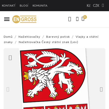
Kč
CZK
KONTAKT
BLOG
KOMUNITA
Domů
Nažehlovačky
Barevný potisk
Vlajky a státní
znaky
Nažehlovačka Český státní znak (Lev)