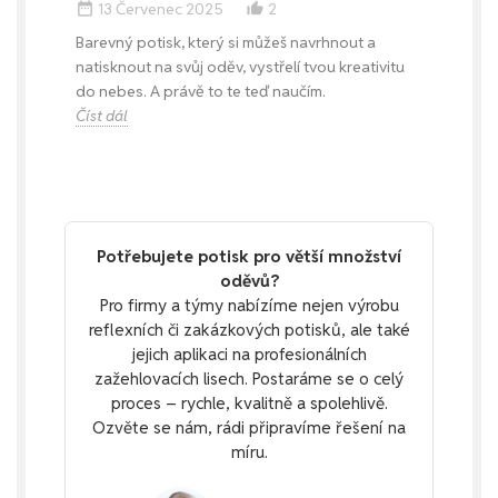
13 Červenec 2025
2
date_range
thumb_up_alt
Barevný potisk, který si můžeš navrhnout a
natisknout na svůj oděv, vystřelí tvou kreativitu
do nebes. A právě to te teď naučím.
Číst dál
Potřebujete potisk pro větší množství
oděvů?
Pro firmy a týmy nabízíme nejen výrobu
reflexních či zakázkových potisků, ale také
jejich aplikaci na profesionálních
zažehlovacích lisech. Postaráme se o celý
proces – rychle, kvalitně a spolehlivě.
Ozvěte se nám, rádi připravíme řešení na
míru.