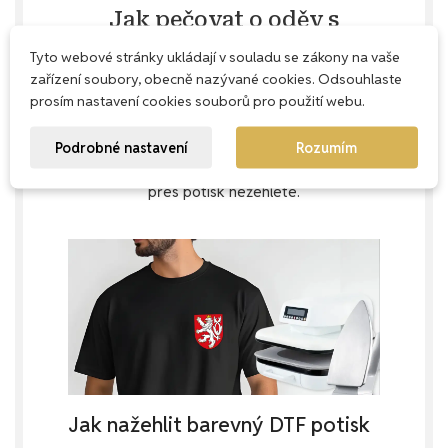
Jak pečovat o oděv s
potiskem
Tyto webové stránky ukládají v souladu se zákony na vaše
zařízení soubory, obecně nazývané cookies. Odsouhlaste
Aby oděv s potiskem vydržel co nejdéle krásný,
prosím nastavení cookies souborů pro použití webu.
doporučujeme prací cyklus na max. 40 °C, oděv
obrátit naruby, aby byl potisk chráněn uvnitř
textilu. Bez aviváže prodloužíte životnost jak
Podrobné nastavení
Rozumím
textilu, tak potisku. Nesušte v sušičce a přímo
přes potisk nežehlete.
Jak nažehlit barevný DTF potisk