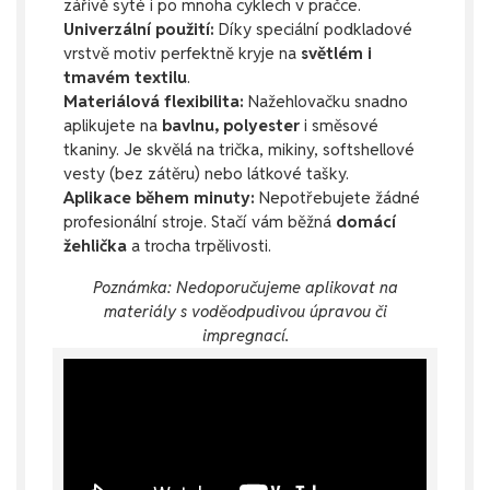
zářivě syté i po mnoha cyklech v pračce.
Univerzální použití:
Díky speciální podkladové
vrstvě motiv perfektně kryje na
světlém i
tmavém textilu
.
Materiálová flexibilita:
Nažehlovačku snadno
aplikujete na
bavlnu, polyester
i směsové
tkaniny. Je skvělá na trička, mikiny, softshellové
vesty (bez zátěru) nebo látkové tašky.
Aplikace během minuty:
Nepotřebujete žádné
profesionální stroje. Stačí vám běžná
domácí
žehlička
a trocha trpělivosti.
Poznámka: Nedoporučujeme aplikovat na
materiály s voděodpudivou úpravou či
impregnací.