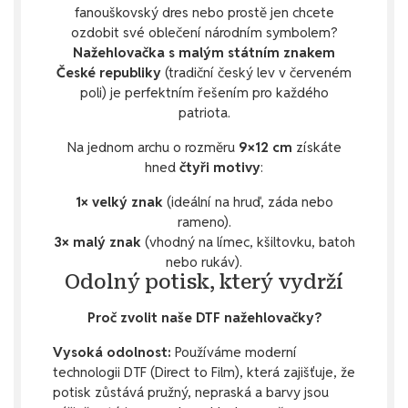
fanouškovský dres nebo prostě jen chcete
ozdobit své oblečení národním symbolem?
Nažehlovačka s malým státním znakem
České republiky
(tradiční český lev v červeném
poli) je perfektním řešením pro každého
patriota.
Na jednom archu o rozměru
9×12 cm
získáte
hned
čtyři motivy
:
1× velký znak
(ideální na hruď, záda nebo
rameno).
3× malý znak
(vhodný na límec, kšiltovku, batoh
nebo rukáv).
Odolný potisk, který vydrží
Proč zvolit naše DTF nažehlovačky?
Vysoká odolnost:
Používáme moderní
technologii DTF (Direct to Film), která zajišťuje, že
potisk zůstává pružný, nepraská a barvy jsou