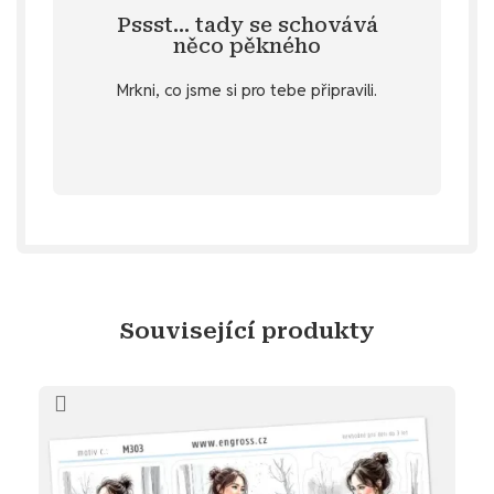
hřešení, můžeš se mrknout na
Pssst… tady se schovává
Specifikace
. 💌 Jestli jsi také na sladké
něco pěkného
u vybraných produktů v záložce
Mrkni, co jsme si pro tebe připravili.
stažení
Objev diářový dárek ke
Související produkty