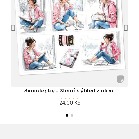
Samolepky - Zimní výhled z okna





24,00 Kč
Přidat do košíku