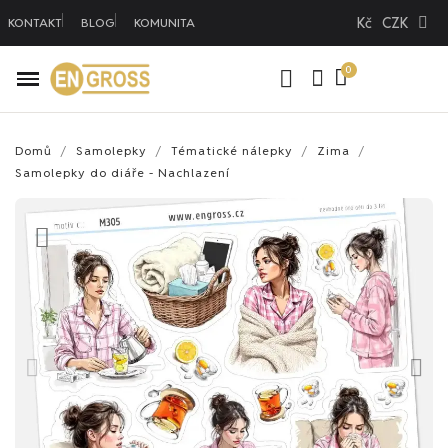
Kč
CZK
KONTAKT
BLOG
KOMUNITA
Domů
Samolepky
Tématické nálepky
Zima
Samolepky do diáře - Nachlazení