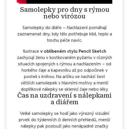
Samolepky pro dny s rýmou
nebo virózou
Samolepky do diáře – Nachlazení pomáhají
zaznamenat dny, kdy tělo potřebuje klid, teplo a
trochu péče navíc.
Ilustrace
v oblíbeném stylu Pencil Sketch
zachycují ženu v kostkovaném pyžamu v různých
situacích spojených s rýmou a nachlazením – od
horkého čaje a kapesníku až po odpočinek v
posteli s knihou. Na aršíku se nachází šest
větších samolepek s hlavními motivy a menší
doplňkové nálepky se sklenicí čaje nebo léky.
Čas na uzdravení s nálepkami
a diářem
Velké samolepky se hodí jako výrazný vizuální
prvek do týdenních či denních přehledů, menší
nálepky pak poslouží jako nenápadné značky