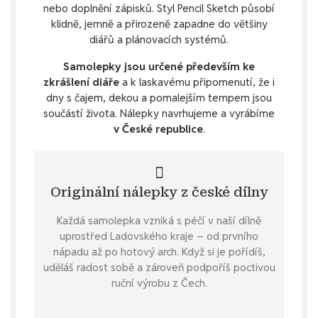
nebo doplnění zápisků. Styl Pencil Sketch působí
klidně, jemně a přirozeně zapadne do většiny
diářů a plánovacích systémů.
Samolepky jsou určené především ke
zkrášlení diáře
a k laskavému připomenutí, že i
dny s čajem, dekou a pomalejším tempem jsou
součástí života. Nálepky navrhujeme a vyrábíme
v České republice
.
Originální nálepky z české dílny
Každá samolepka vzniká s péčí v naší dílně
uprostřed Ladovského kraje – od prvního
nápadu až po hotový arch. Když si je pořídíš,
uděláš radost sobě a zároveň podpoříš poctivou
ruční výrobu z Čech.