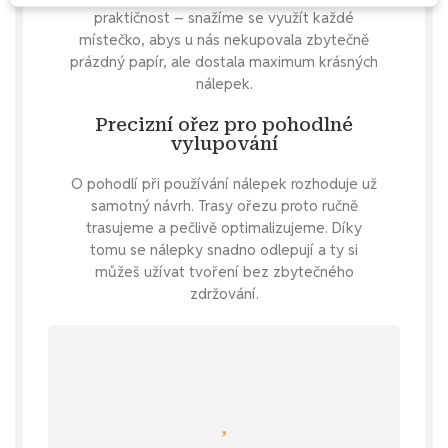
praktičnost – snažíme se využít každé
místečko, abys u nás nekupovala zbytečně
prázdný papír, ale dostala maximum krásných
nálepek.
Precizní ořez pro pohodlné
vylupování
O pohodlí při používání nálepek rozhoduje už
samotný návrh. Trasy ořezu proto ručně
trasujeme a pečlivě optimalizujeme. Díky
tomu se nálepky snadno odlepují a ty si
můžeš užívat tvoření bez zbytečného
zdržování.
Mrkni se
samolepky s čokoládou.