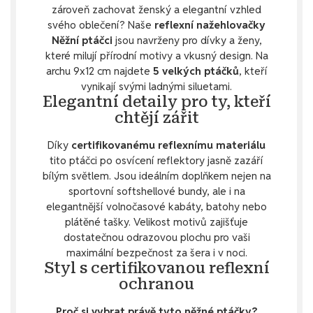
zároveň zachovat ženský a elegantní vzhled
svého oblečení? Naše
reflexní nažehlovačky
Něžní ptáčci
jsou navrženy pro dívky a ženy,
které milují přírodní motivy a vkusný design. Na
archu 9x12 cm najdete
5 velkých ptáčků
, kteří
vynikají svými ladnými siluetami.
Elegantní detaily pro ty, kteří
chtějí zářit
Díky
certifikovanému reflexnímu materiálu
tito ptáčci po osvícení reflektory jasně zazáří
bílým světlem. Jsou ideálním doplňkem nejen na
sportovní softshellové bundy, ale i na
elegantnější volnočasové kabáty, batohy nebo
plátěné tašky. Velikost motivů zajišťuje
dostatečnou odrazovou plochu pro vaši
maximální bezpečnost za šera i v noci.
Styl s certifikovanou reflexní
ochranou
Proč si vybrat právě tyto něžné ptáčky?