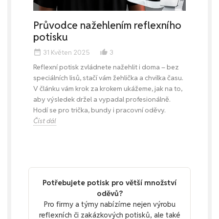
Průvodce nažehlením reflexního
potisku
31 Květen 2025
3
date_range
thumb_up_alt
Reflexní potisk zvládnete nažehlit i doma – bez
speciálních lisů, stačí vám žehlička a chvilka času.
V článku vám krok za krokem ukážeme, jak na to,
aby výsledek držel a vypadal profesionálně.
Hodí se pro trička, bundy i pracovní oděvy.
Číst dál
Potřebujete potisk pro větší množství
oděvů?
Pro firmy a týmy nabízíme nejen výrobu
reflexních či zakázkových potisků, ale také