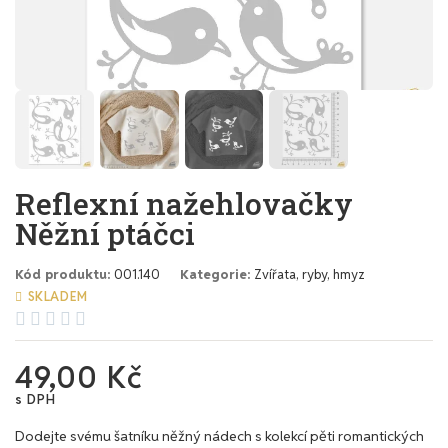
Reflexní nažehlovačky
Něžní ptáčci
Kód produktu
001.140
Kategorie
Zvířata, ryby, hmyz
SKLADEM





49,00 Kč
s DPH
Dodejte svému šatníku něžný nádech s kolekcí pěti romantických