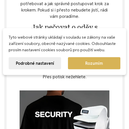
potřebovat a jak správně postupovat krok za
krokem. Pokud si i přesto nebudete jistí, rádi
vám poradíme.
Jak pečovat o oděv s
potiskem
Tyto webové stránky ukládají v souladu se zákony na vaše
zařízení soubory, obecně nazývané cookies. Odsouhlaste
Aby oděv s potiskem vydržel co nejdéle krásný,
prosím nastavení cookies souborů pro použití webu.
doporučujeme prací cyklus na max. 60 °C,
ideálně naruby. Nepoužívejte aviváž –
Podrobné nastavení
Rozumím
prodloužíte tak životnost jak textilu, tak potisku.
Sušit můžete v sušičce na nejnižší nastavení.
Přes potisk nežehlete.