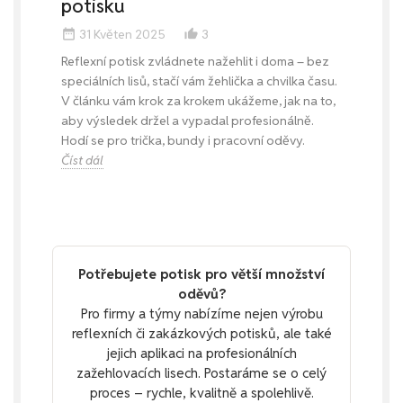
potisku
31 Květen 2025
3
date_range
thumb_up_alt
Reflexní potisk zvládnete nažehlit i doma – bez
speciálních lisů, stačí vám žehlička a chvilka času.
V článku vám krok za krokem ukážeme, jak na to,
aby výsledek držel a vypadal profesionálně.
Hodí se pro trička, bundy i pracovní oděvy.
Číst dál
Potřebujete potisk pro větší množství
oděvů?
Pro firmy a týmy nabízíme nejen výrobu
reflexních či zakázkových potisků, ale také
jejich aplikaci na profesionálních
zažehlovacích lisech. Postaráme se o celý
proces – rychle, kvalitně a spolehlivě.