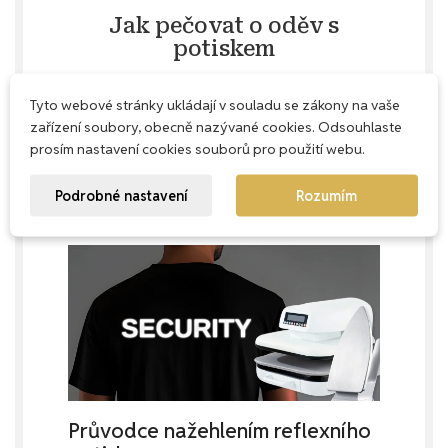
Jak pečovat o oděv s
potiskem
Aby oděv s potiskem vydržel co nejdéle krásný,
Tyto webové stránky ukládají v souladu se zákony na vaše
doporučujeme prací cyklus na max. 60 °C,
zařízení soubory, obecně nazývané cookies. Odsouhlaste
ideálně naruby. Nepoužívejte aviváž –
prosím nastavení cookies souborů pro použití webu.
prodloužíte tak životnost jak textilu, tak potisku.
Sušit můžete v sušičce na nejnižší nastavení.
Podrobné nastavení
Rozumím
Přes potisk nežehlete.
Průvodce nažehlením reflexního