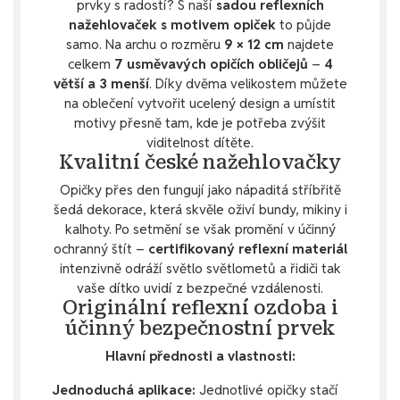
prvky s radostí? S naší
sadou reflexních
nažehlovaček s motivem opiček
to půjde
samo. Na archu o rozměru
9 × 12 cm
najdete
celkem
7 usměvavých opičích obličejů
–
4
větší a 3 menší
. Díky dvěma velikostem můžete
na oblečení vytvořit ucelený design a umístit
motivy přesně tam, kde je potřeba zvýšit
viditelnost dítěte.
Kvalitní české nažehlovačky
Opičky přes den fungují jako nápaditá stříbřitě
šedá dekorace, která skvěle oživí bundy, mikiny i
kalhoty. Po setmění se však promění v účinný
ochranný štít –
certifikovaný reflexní materiál
intenzivně odráží světlo světlometů a řidiči tak
vaše dítko uvidí z bezpečné vzdálenosti.
Originální reflexní ozdoba i
účinný bezpečnostní prvek
Hlavní přednosti a vlastnosti:
Jednoduchá aplikace:
Jednotlivé opičky stačí