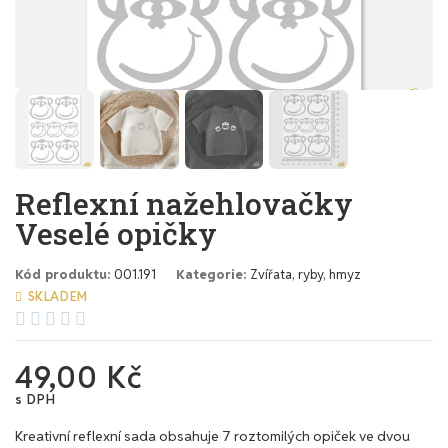
Reflexní nažehlovačky
Veselé opičky
Kód produktu
001.191
Kategorie
Zvířata, ryby, hmyz
SKLADEM





49,00 Kč
s DPH
Kreativní reflexní sada obsahuje 7 roztomilých opiček ve dvou