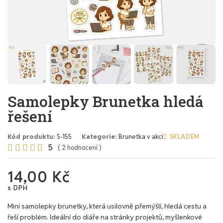
Samolepky Brunetka hledá
řešení
Kód produktu
S-155
Kategorie
Brunetka v akci
SKLADEM
5





( 2 hodnocení )
14,00 Kč
s DPH
Mini samolepky brunetky, která usilovně přemýšlí, hledá cestu a
řeší problém. Ideální do diáře na stránky projektů, myšlenkové