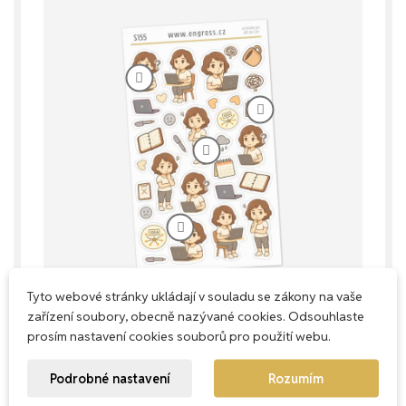
Tyto webové stránky ukládají v souladu se zákony na vaše
zařízení soubory, obecně nazývané cookies. Odsouhlaste
prosím nastavení cookies souborů pro použití webu.
Každý milimetr má smysl
Podrobné nastavení
Rozumím