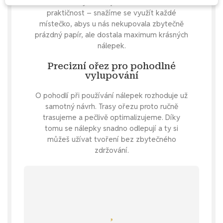
Naše aršíky navrhujeme s důrazem na
praktičnost – snažíme se využít každé
místečko, abys u nás nekupovala zbytečně
prázdný papír, ale dostala maximum krásných
nálepek.
Precizní ořez pro pohodlné
vylupování
O pohodlí při používání nálepek rozhoduje už
samotný návrh. Trasy ořezu proto ručně
trasujeme a pečlivě optimalizujeme. Díky
tomu se nálepky snadno odlepují a ty si
můžeš užívat tvoření bez zbytečného
zdržování.
Mrkni se
zadej si nálepku na přání.