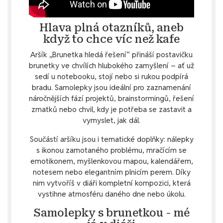
Hlava plná otazníků, aneb
když to chce víc než kafe
Aršík „Brunetka hledá řešení“ přináší postavičku
brunetky ve chvílích hlubokého zamyšlení – ať už
sedí u notebooku, stojí nebo si rukou podpírá
bradu. Samolepky jsou ideální pro zaznamenání
náročnějších fází projektů, brainstormingů, řešení
zmatků nebo chvil, kdy je potřeba se zastavit a
vymyslet, jak dál.
Součástí aršíku jsou i tematické doplňky: nálepky
s ikonou zamotaného problému, mračícím se
emotikonem, myšlenkovou mapou, kalendářem,
notesem nebo elegantním plnicím perem. Díky
nim vytvoříš v diáři kompletní kompozici, která
vystihne atmosféru daného dne nebo úkolu.
Samolepky s brunetkou - mé