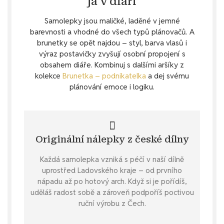
já v diáři
Samolepky jsou maličké, laděné v jemné
barevnosti a vhodné do všech typů plánovačů. A
brunetky se opět najdou – styl, barva vlasů i
výraz postavičky zvyšují osobní propojení s
obsahem diáře. Kombinuj s dalšími aršíky z
kolekce
Brunetka – podnikatelka
a dej svému
plánování emoce i logiku.
Originální nálepky z české dílny
Každá samolepka vzniká s péčí v naší dílně
uprostřed Ladovského kraje – od prvního
nápadu až po hotový arch. Když si je pořídíš,
uděláš radost sobě a zároveň podpoříš poctivou
ruční výrobu z Čech.