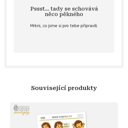
činnosti nebo póze? Snadná pomoc -
Pssst… tady se schovává
samolepku brunetky v nějaké specifické
něco pěkného
Specifikace
. 💌 Nebo si přeješ
u vybraných produktů v záložce
Mrkni, co jsme si pro tebe připravili.
stažení
Objev diářový dárek ke
Související produkty