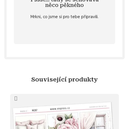
Specifikace
. 💌 Nebo hledáš další
něco pěkného
u vybraných produktů v záložce
Mrkni, co jsme si pro tebe připravili.
stažení
Objev diářový dárek ke
Související produkty