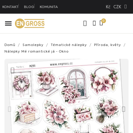
Kč
CZK
KONTAKT
BLOG
KOMUNITA
Domů
Samolepky
Tématické nálepky
Příroda, květy
Nálepky Mé romantické já - Okno