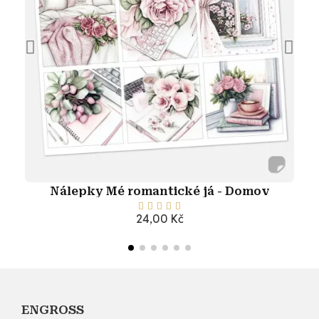
Nálepky Mé romantické já - Domov





24,00 Kč
Přidat do košíku
ENGROSS