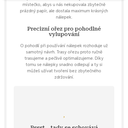
místečko, abys u nás nekupovala zbytečně
prázdný papír, ale dostala maximum krásných
nálepek.
Precizní ořez pro pohodlné
vylupování
O pohodlí při používání nálepek rozhoduje už
samotný návrh. Trasy ořezu proto ručně
trasujeme a pečlivě optimalizujeme. Díky
tomu se nálepky snadno odlepují a ty si
můžeš užívat tvoření bez zbytečného
zdržování.
Mrkni se
růžové barvě?
inspiraci na další samolepky v jemné
Pssst… tady se schovává