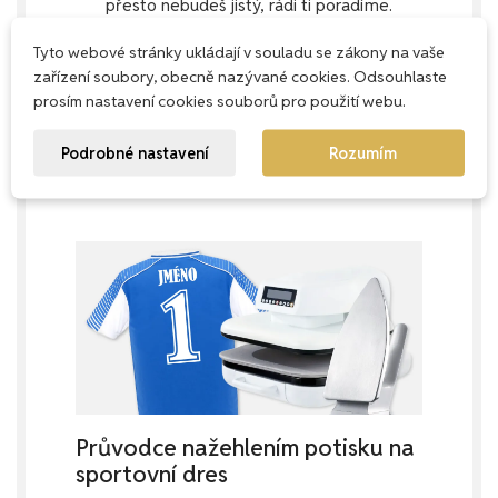
přesto nebudeš jistý, rádi ti poradíme.
Jak pečovat o dres s potiskem
Tyto webové stránky ukládají v souladu se zákony na vaše
zařízení soubory, obecně nazývané cookies. Odsouhlaste
Aby dres s potiskem vydržel co nejdéle krásný,
prosím nastavení cookies souborů pro použití webu.
doporučujeme jemný prací cyklus na 40 °C,
ideálně naruby. Nepoužívej aviváž ani sušičku –
Podrobné nastavení
Rozumím
prodloužíš tak životnost jak textilu, tak potisku.
Přes potisk nežehli.
Průvodce nažehlením potisku na
sportovní dres