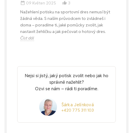
09 Květen 2025
3
date_range
thumb_up_alt
Nažehlení potisku na sportovní dres nemusí být
žádná věda. S naším průvodcem to zvládneš i
doma – poradíme ti, jaké pomůcky zvolit, jak
nastavit žehličku a jak pečovat o hotový dres.
Číst dál
Nejsi si jistý, jaký potisk zvolit nebo jak ho
správně nažehlit?
Ozvi se nám – rádi ti poradíme.
Šárka Jelínková
+420 775 311 103