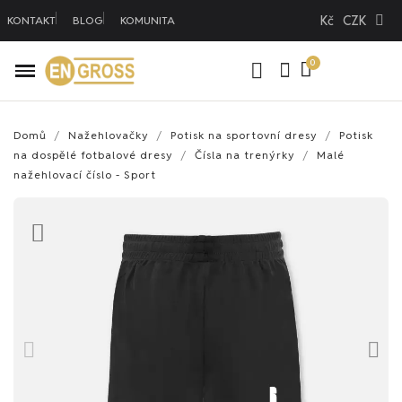
Kč
CZK
KONTAKT
BLOG
KOMUNITA
Domů
Nažehlovačky
Potisk na sportovní dresy
Potisk
na dospělé fotbalové dresy
Čísla na trenýrky
Malé
nažehlovací číslo - Sport