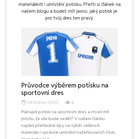
materiálech i umístění potisku. Přečti si článek na
našem blogu a budeš mít jasno, jaký potisk je
pro tvůj dres ten pravý.
Průvodce výběrem potisku na
sportovní dres
08 Květen 2025
4
date_range
thumb_up_alt
Plánuješ potisk na sportovní dres a chceš mít
jistotu, že vše bude sedět? V našem článku
najdeš přehledné tipy na výběr velikosti,
materiálu i správné umístění nažehlovacích čísel,
jmen nebo log.