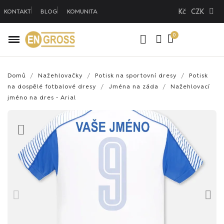
Kč
CZK
KONTAKT
BLOG
KOMUNITA
Domů
Nažehlovačky
Potisk na sportovní dresy
Potisk
na dospělé fotbalové dresy
Jména na záda
Nažehlovací
jméno na dres - Arial