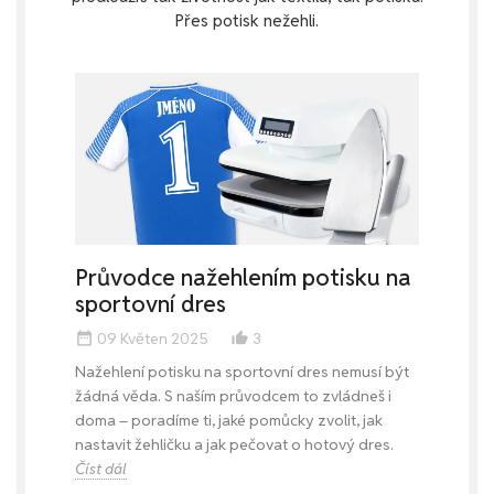
Přes potisk nežehli.
Průvodce nažehlením potisku na
sportovní dres
09 Květen 2025
3
date_range
thumb_up_alt
Nažehlení potisku na sportovní dres nemusí být
žádná věda. S naším průvodcem to zvládneš i
doma – poradíme ti, jaké pomůcky zvolit, jak
nastavit žehličku a jak pečovat o hotový dres.
Číst dál