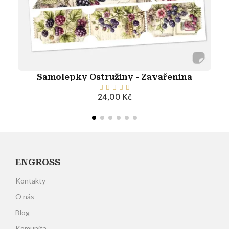
Samolepky Ostružiny - Zavařenina





24,00 Kč
Přidat do košíku
ENGROSS
Kontakty
O nás
Blog
Komunita