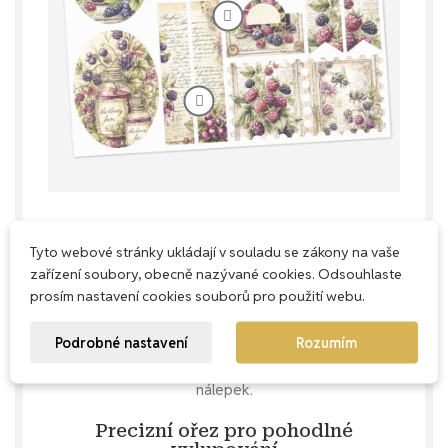
Tyto webové stránky ukládají v souladu se zákony na vaše
Každý milimetr má smysl
zařízení soubory, obecně nazývané cookies. Odsouhlaste
prosím nastavení cookies souborů pro použití webu.
Naše aršíky navrhujeme s důrazem na
praktičnost – snažíme se využít každé
Podrobné nastavení
Rozumím
místečko, abys u nás nekupovala zbytečně
prázdný papír, ale dostala maximum krásných
nálepek.
Precizní ořez pro pohodlné