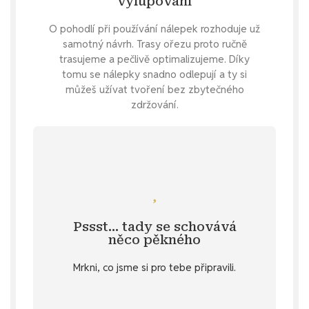
vylupování
O pohodlí při používání nálepek rozhoduje už
samotný návrh. Trasy ořezu proto ručně
trasujeme a pečlivě optimalizujeme. Díky
tomu se nálepky snadno odlepují a ty si
můžeš užívat tvoření bez zbytečného
zdržování.
Mrkni se
nálepky o elegantní texty?
Pssst… tady se schovává
Specifikace
. 💌 Nebo potřebuješ doplnit
něco pěkného
u vybraných produktů v záložce
Mrkni, co jsme si pro tebe připravili.
stažení
Objev diářový dárek ke