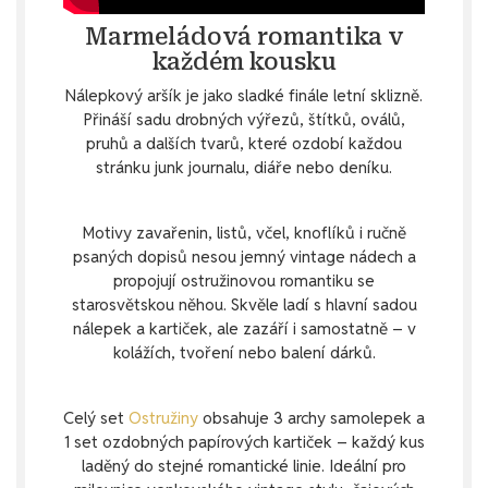
Marmeládová romantika v
každém kousku
Nálepkový aršík je jako sladké finále letní sklizně.
Přináší sadu drobných výřezů, štítků, oválů,
pruhů a dalších tvarů, které ozdobí každou
stránku junk journalu, diáře nebo deníku.
Motivy zavařenin, listů, včel, knoflíků i ručně
psaných dopisů nesou jemný vintage nádech a
propojují ostružinovou romantiku se
starosvětskou něhou. Skvěle ladí s hlavní sadou
nálepek a kartiček, ale zazáří i samostatně – v
kolážích, tvoření nebo balení dárků.
Celý set
Ostružiny
obsahuje 3 archy samolepek a
1 set ozdobných papírových kartiček – každý kus
laděný do stejné romantické linie. Ideální pro