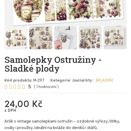
Samolepky Ostružiny -
Sladké plody
Kód produktu
M-297
Kategorie
Journal kity
SKLADEM
5





( 1 hodnocení )
24,00 Kč
s DPH
Aršík s vintage samolepkami ostružin – ozdobné výřezy, štítky,
ovály i proužky, ideální na koláže do deníků i diářů.