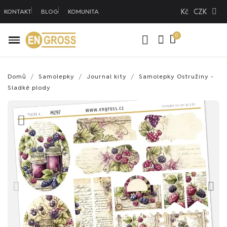
Kč
CZK
KONTAKT
BLOG
KOMUNITA
Domů
Samolepky
Journal kity
Samolepky Ostružiny -
Sladké plody