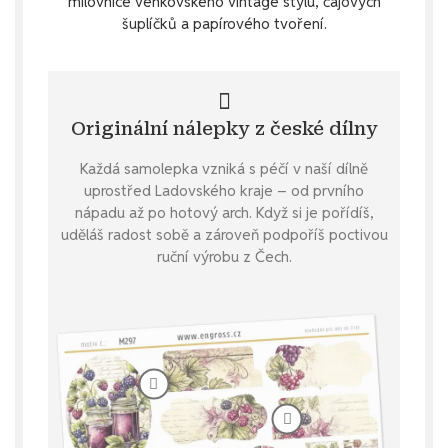
milovnice venkovského vintage stylu, čajových
šuplíčků a papírového tvoření.
Originální nálepky z české dílny
Každá samolepka vzniká s péčí v naší dílně
uprostřed Ladovského kraje – od prvního
nápadu až po hotový arch. Když si je pořídíš,
uděláš radost sobě a zároveň podpoříš poctivou
ruční výrobu z Čech.