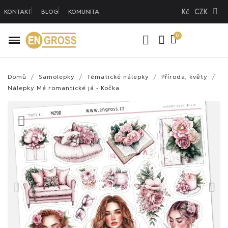
Kč
CZK
KONTAKT
BLOG
KOMUNITA
Domů
Samolepky
Tématické nálepky
Příroda, květy
Nálepky Mé romantické já - Kočka