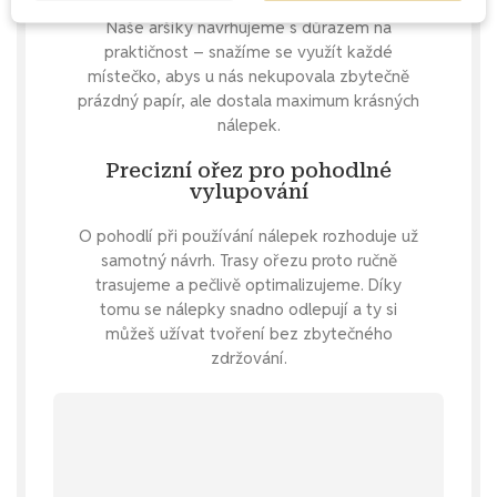
Naše aršíky navrhujeme s důrazem na
praktičnost – snažíme se využít každé
místečko, abys u nás nekupovala zbytečně
prázdný papír, ale dostala maximum krásných
nálepek.
Precizní ořez pro pohodlné
vylupování
O pohodlí při používání nálepek rozhoduje už
samotný návrh. Trasy ořezu proto ručně
trasujeme a pečlivě optimalizujeme. Díky
tomu se nálepky snadno odlepují a ty si
můžeš užívat tvoření bez zbytečného
zdržování.
Mrkni se