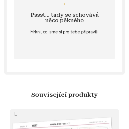
růžové barvě?
inspiraci na další samolepky v jemné
Pssst… tady se schovává
Specifikace
. 💌 Nebo hledáš další
něco pěkného
u vybraných produktů v záložce
Mrkni, co jsme si pro tebe připravili.
stažení
Objev diářový dárek ke
Související produkty