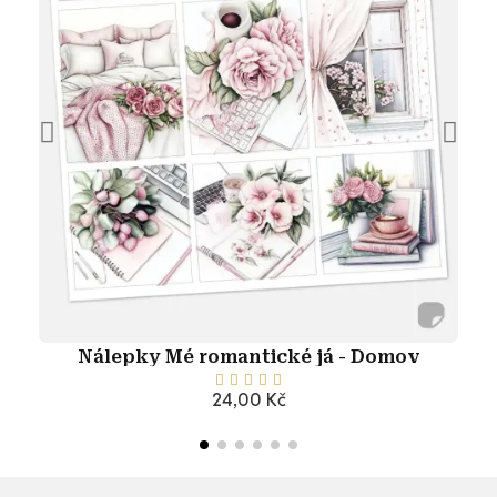
Nálepky Mé romantické já - Domov





24,00 Kč
Přidat do košíku