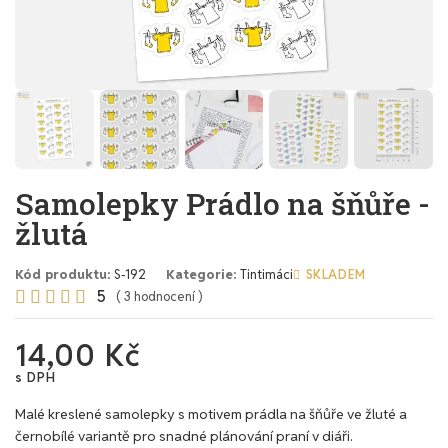
Samolepky Prádlo na šňůře -
žlutá
Kód produktu
S-192
Kategorie
Tintimáci
SKLADEM
5





( 3 hodnocení )
14,00 Kč
s DPH
Malé kreslené samolepky s motivem prádla na šňůře ve žluté a
černobílé variantě pro snadné plánování praní v diáři.