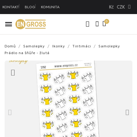
Kč
CZK
KONTAKT
BLOG
KOMUNITA
Domů
Samolepky
Ikonky
Tintimáci
Samolepky
Prádlo na šňůře - žlutá