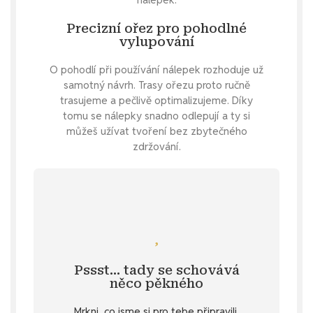
Precizní ořez pro pohodlné
vylupování
O pohodlí při používání nálepek rozhoduje už
samotný návrh. Trasy ořezu proto ručně
trasujeme a pečlivě optimalizujeme. Díky
tomu se nálepky snadno odlepují a ty si
můžeš užívat tvoření bez zbytečného
zdržování.
Mrkni se
pomoc - zadej si nálepku na přání.
vlastní samolepku pro počasí ? Snadná
Pssst… tady se schovává
Specifikace
. 💌 Nebo si přeješ svou
něco pěkného
u vybraných produktů v záložce
Mrkni, co jsme si pro tebe připravili.