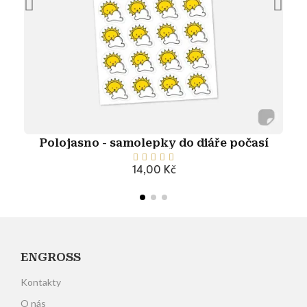
Polojasno - samolepky do diáře počasí





14,00 Kč
Přidat do košíku
ENGROSS
Kontakty
O nás