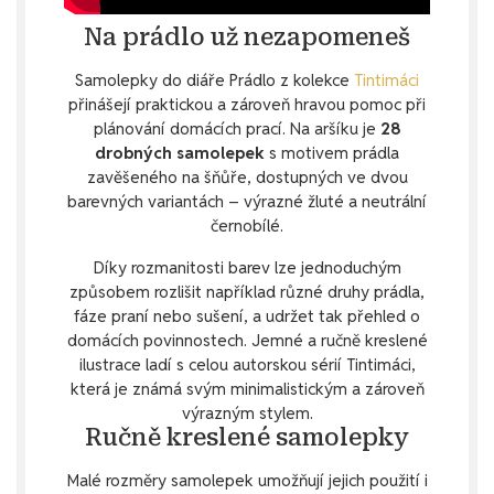
Na prádlo už nezapomeneš
Samolepky do diáře Prádlo z kolekce
Tintimáci
přinášejí praktickou a zároveň hravou pomoc při
plánování domácích prací. Na aršíku je
28
drobných samolepek
s motivem prádla
zavěšeného na šňůře, dostupných ve dvou
barevných variantách – výrazné žluté a neutrální
černobílé.
Díky rozmanitosti barev lze jednoduchým
způsobem rozlišit například různé druhy prádla,
fáze praní nebo sušení, a udržet tak přehled o
domácích povinnostech. Jemné a ručně kreslené
ilustrace ladí s celou autorskou sérií Tintimáci,
která je známá svým minimalistickým a zároveň
výrazným stylem.
Ručně kreslené samolepky
Malé rozměry samolepek umožňují jejich použití i