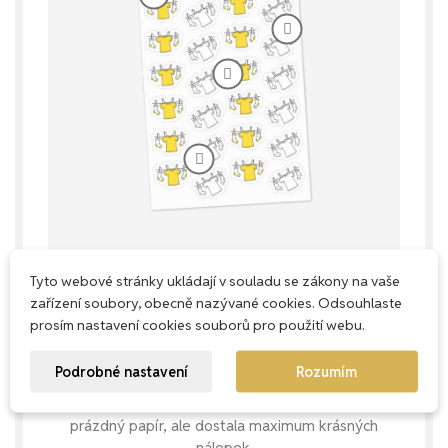
Tyto webové stránky ukládají v souladu se zákony na vaše
zařízení soubory, obecně nazývané cookies. Odsouhlaste
Každý milimetr má smysl
prosím nastavení cookies souborů pro použití webu.
Naše aršíky navrhujeme s důrazem na
Podrobné nastavení
Rozumím
praktičnost – snažíme se využít každé
místečko, abys u nás nekupovala zbytečně
prázdný papír, ale dostala maximum krásných
nálepek.