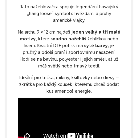
Tato nažehlovačka spojuje legendární hawajský
„hang loose“ symbol s hvězdami a pruhy
americké vlajky.
Na archu 9 × 12 cm najdeš
jeden velký a tři malé
motivy
, které
snadno nažehlíš
žehličkou nebo
lisem. Kvalitní DTF potisk má
syté barvy
, je
pružný a odolá praní i sportovnímu nasazení.
Hodí se na bavlnu, polyester i jejich směsi, ať už
máš světlý nebo tmavý textil.
Ideální pro trička, mikiny, kšiltovky nebo dresy –
zkrátka pro každý kousek, kterému chceš dodat
kus americké energie.