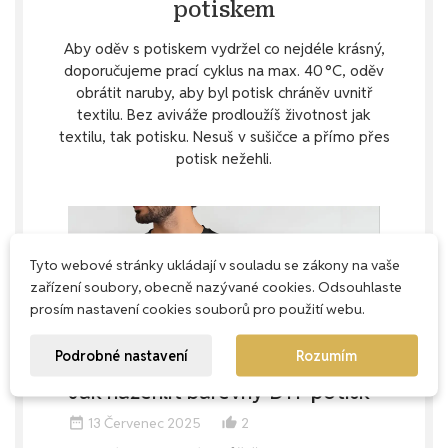
potiskem
Aby oděv s potiskem vydržel co nejdéle krásný,
doporučujeme prací cyklus na max. 40 °C, oděv
obrátit naruby, aby byl potisk chráněv uvnitř
textilu. Bez aviváže prodloužíš životnost jak
textilu, tak potisku. Nesuš v sušičce a přímo přes
potisk nežehli.
Tyto webové stránky ukládají v souladu se zákony na vaše
zařízení soubory, obecně nazývané cookies. Odsouhlaste
prosím nastavení cookies souborů pro použití webu.
Podrobné nastavení
Rozumím
Jak nažehlit barevný DTF potisk
13 Červenec 2025
2
date_range
thumb_up_alt