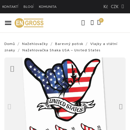
Kč
CZK
KONTAKT
BLOG
KOMUNITA
Domů
Nažehlovačky
Barevný potisk
Vlajky a státní
znaky
Nažehlovačka Shaka USA – United States