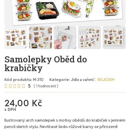
Samolepky Oběd do
krabičky
Kód produktu
M-310
Kategorie
Jídlo a vaření
SKLADEM
5





( 1 hodnocení )
24,00 Kč
s DPH
Ilustrovaný arch samolepek s motivy obědů do krabiček v jemném
pencil sketch stylu. Nevtíravé šedo-růžové barvy se přirozeně