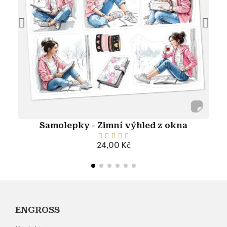
Samolepky - Zimní výhled z okna





24,00 Kč
Přidat do košíku
ENGROSS