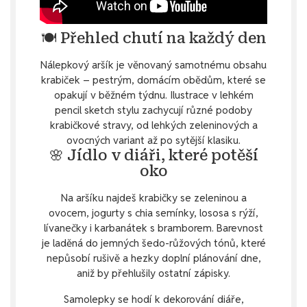
🍽️ Přehled chutí na každý den
Nálepkový aršík je věnovaný samotnému obsahu
krabiček – pestrým, domácím obědům, které se
opakují v běžném týdnu. Ilustrace v lehkém
pencil sketch stylu zachycují různé podoby
krabičkové stravy, od lehkých zeleninových a
ovocných variant až po sytější klasiku.
🌸 Jídlo v diáři, které potěší
oko
Na aršíku najdeš krabičky se zeleninou a
ovocem, jogurty s chia semínky, lososa s rýží,
lívanečky i karbanátek s bramborem. Barevnost
je laděná do jemných šedo-růžových tónů, které
nepůsobí rušivě a hezky doplní plánování dne,
aniž by přehlušily ostatní zápisky.
Samolepky se hodí k dekorování diáře,