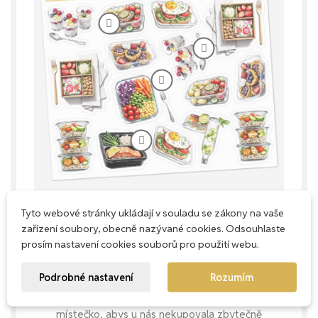
Tyto webové stránky ukládají v souladu se zákony na vaše
zařízení soubory, obecně nazývané cookies. Odsouhlaste
prosím nastavení cookies souborů pro použití webu.
Každý milimetr má smysl
Podrobné nastavení
Rozumím
Naše aršíky navrhujeme s důrazem na
praktičnost – snažíme se využít každé
místečko, abys u nás nekupovala zbytečně