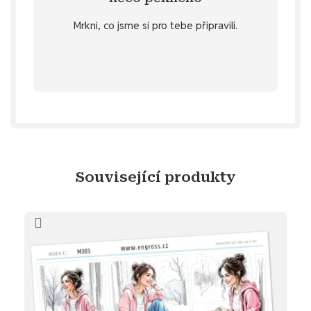
u vybraných produktů v záložce
Mrkni, co jsme si pro tebe připravili.
stažení
Objev diářový dárek ke
Související produkty