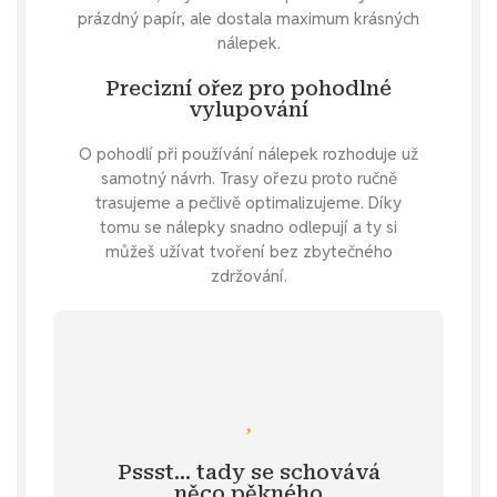
prázdný papír, ale dostala maximum krásných
nálepek.
Precizní ořez pro pohodlné
vylupování
O pohodlí při používání nálepek rozhoduje už
samotný návrh. Trasy ořezu proto ručně
trasujeme a pečlivě optimalizujeme. Díky
tomu se nálepky snadno odlepují a ty si
můžeš užívat tvoření bez zbytečného
zdržování.
Mrkni se
samolepky s čokoládou.
hřešení, můžeš se mrknout na
Pssst… tady se schovává
Specifikace
. 💌 Jestli jsi také na sladké
něco pěkného