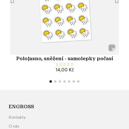
Polojasno, sněžení - samolepky počasí





14,00 Kč
Přidat do košíku
ENGROSS
Kontakty
O nás