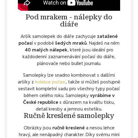
Pod mrakem - nálepky do
diáře
Aršík samolepek do diáře zachycuje
zatažené
počasí
v podobě
šedých mraků
. Najdeš na něm
40 malých nálepek
, které jsou ideální pro
každodenní zaznamenávání počasí do diáře,
plánovače nebo bullet journalu.
Samolepky lze snadno kombinovat s dalšími
aršíky z
kolekce počasí
, takže si můžeš postupně
sestavit kompletní sadu pro všechny typy počasí
během celého roku. Samolepky
vyrábíme v
České republice
s důrazem na kvalitu tisku,
detail kresby a jemnou estetiku.
Ručně kreslené samolepky
Obrázky jsou
ručně kreslené
a nesou lehce
hravý, ale nenápadný charakter. Díky svému mini