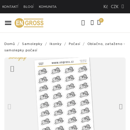
Kč
CZK
KONTAKT
BLOG
KOMUNITA
Domů
Samolepky
Ikonky
Počasí
Oblačno, zataženo -
samolepky počasí