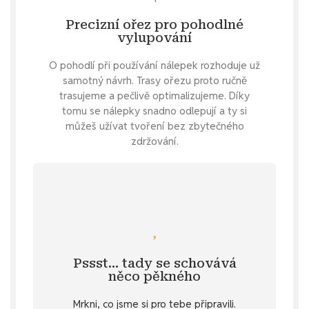
Precizní ořez pro pohodlné
vylupování
O pohodlí při používání nálepek rozhoduje už
samotný návrh. Trasy ořezu proto ručně
trasujeme a pečlivě optimalizujeme. Díky
tomu se nálepky snadno odlepují a ty si
můžeš užívat tvoření bez zbytečného
zdržování.
Mrkni se
pomoc - zadej si nálepku na přání.
vlastní samolepku pro počasí ? Snadná
Pssst… tady se schovává
Specifikace
. 💌 Nebo si přeješ svou
něco pěkného
u vybraných produktů v záložce
Mrkni, co jsme si pro tebe připravili.