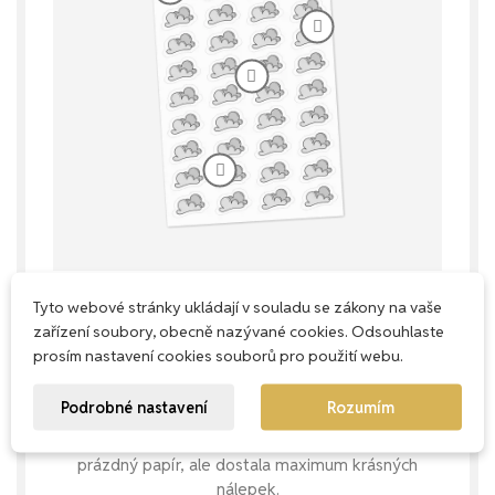
Tyto webové stránky ukládají v souladu se zákony na vaše
zařízení soubory, obecně nazývané cookies. Odsouhlaste
Každý milimetr má smysl
prosím nastavení cookies souborů pro použití webu.
Naše aršíky navrhujeme s důrazem na
Podrobné nastavení
Rozumím
praktičnost – snažíme se využít každé
místečko, abys u nás nekupovala zbytečně
prázdný papír, ale dostala maximum krásných
nálepek.