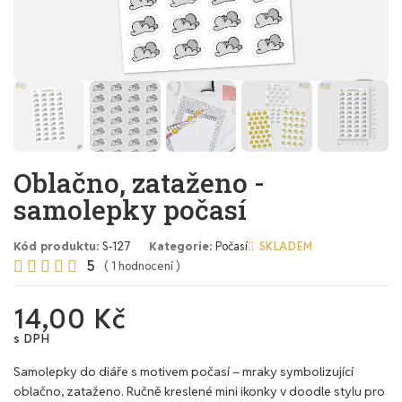
Oblačno, zataženo -
samolepky počasí
Kód produktu
S-127
Kategorie
Počasí
SKLADEM
5





( 1 hodnocení )
14,00 Kč
s DPH
Samolepky do diáře s motivem počasí – mraky symbolizující
oblačno, zataženo. Ručně kreslené mini ikonky v doodle stylu pro