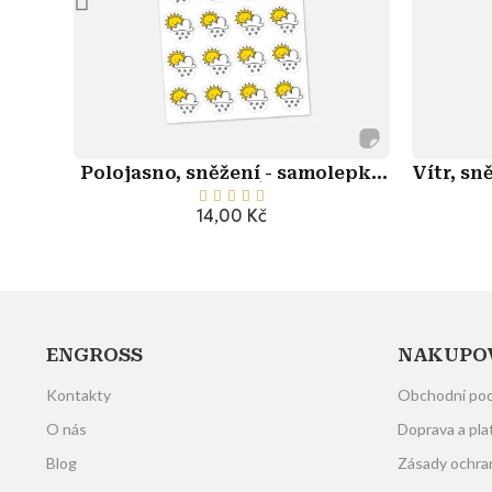
Polojasno, sněžení - samolepky
Vítr, sn
počasí





14,00 Kč
Přidat do košíku
ENGROSS
NAKUPO
Kontakty
Obchodní po
O nás
Doprava a pla
Blog
Zásady ochra