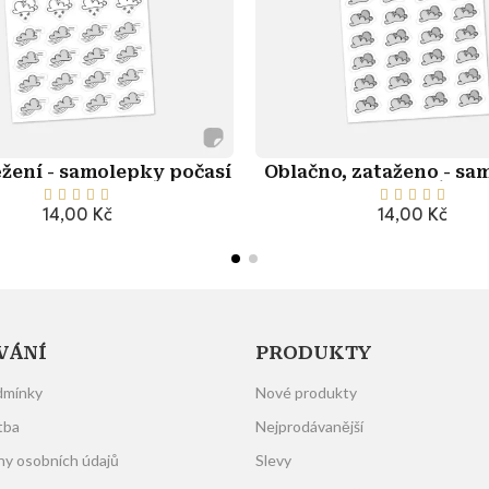
ěžení - samolepky počasí
Oblačno, zataženo - s
počasí










14,00 Kč
14,00 Kč
Přidat do košíku
Přidat do košík
VÁNÍ
PRODUKTY
dmínky
Nové produkty
tba
Nejprodávanější
ny osobních údajů
Slevy