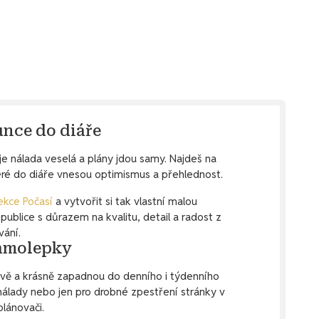
unce do diáře
e nálada veselá a plány jdou samy. Najdeš na
eré do diáře vnesou optimismus a přehlednost.
ekce Počasí
a vytvořit si tak vlastní malou
blice s důrazem na kvalitu, detail a radost z
vání.
samolepky
avě a krásně zapadnou do denního i týdenního
nálady nebo jen pro drobné zpestření stránky v
 plánovači.