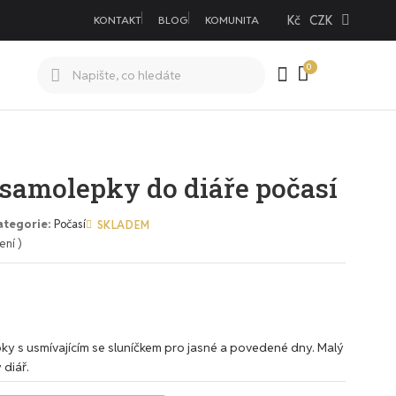
Kč
CZK
KONTAKT
BLOG
KOMUNITA
 samolepky do diáře počasí
ategorie
Počasí
SKLADEM
ení )
ky s usmívajícím se sluníčkem pro jasné a povedené dny. Malý
 diář.