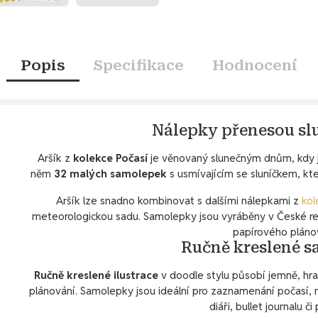
Popis
Specifikace
Hodnocení
Nálepky přenesou sl
Aršík z
kolekce Počasí
je věnovaný slunečným dnům, kdy j
něm
32 malých samolepek
s usmívajícím se sluníčkem, kt
Aršík lze snadno kombinovat s dalšími nálepkami z
kol
meteorologickou sadu. Samolepky jsou vyráběny v České repu
papírového pláno
Ručně kreslené 
Ručně kreslené ilustrace
v doodle stylu působí jemně, hr
plánování. Samolepky jsou ideální pro zaznamenání počasí, 
diáři, bullet journalu či