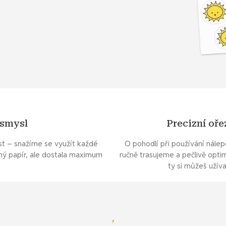
 smysl
Precizní oř
st – snažíme se využít každé
O pohodlí při používání nále
ný papír, ale dostala maximum
ručně trasujeme a pečlivě opti
ty si můžeš užív
Mrkni se