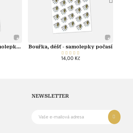
amolepky
Bouřka, déšť - samolepky počasí
Déšť 





14,00 Kč
u
Přidat do košíku
NEWSLETTER