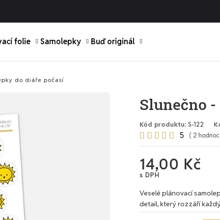
ací folie
Samolepky
Buď originál
epky do diáře počasí
Slunečno -
Kód produktu
S-122
K
5





( 2 hodnoc
14,00 Kč
s DPH
Veselé plánovací samolep
detail, který rozzáří každý