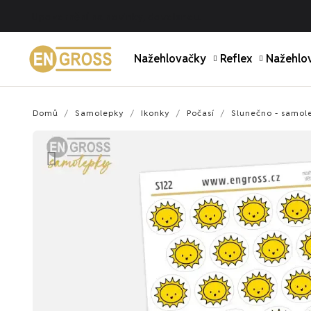
Upozornění na novinky, dovolenou.
Nažehlovačky
Reflex
Nažehlov
Domů
Samolepky
Ikonky
Počasí
Slunečno - samol