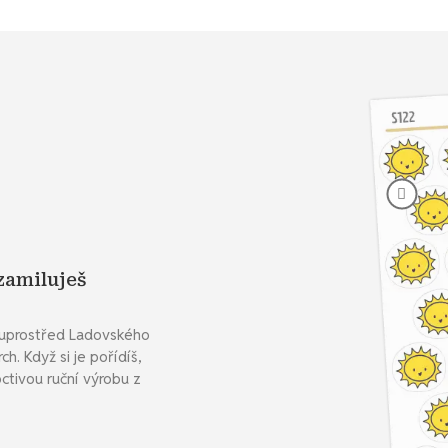
zamiluješ
ě uprostřed Ladovského
h. Když si je pořídíš,
ctivou ruční výrobu z