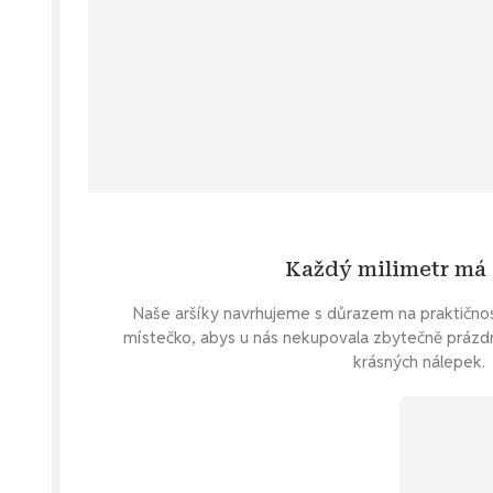
Každý milimetr má
Naše aršíky navrhujeme s důrazem na praktično
místečko, abys u nás nekupovala zbytečně prázd
krásných nálepek.