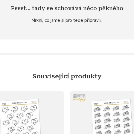
samolepku pro počasí ? Snadná pomoc - zadej si nálepku na přání.
Pssst… tady se schovává něco pěkného
braných produktů v záložce
Specifikace
. 💌 Nebo si přeješ svou vl
Mrkni, co jsme si pro tebe připravili.
Objev diářový dárek ke stažení
Související produkty