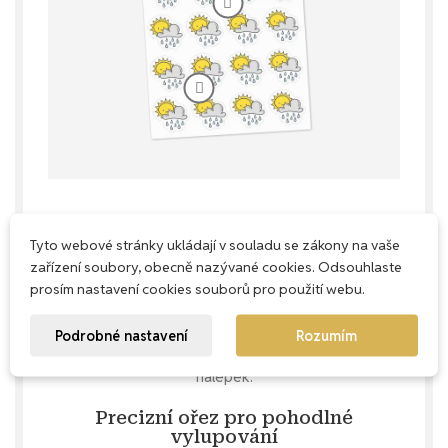
Tyto webové stránky ukládají v souladu se zákony na vaše
Každý milimetr má smysl
zařízení soubory, obecně nazývané cookies. Odsouhlaste
Naše aršíky navrhujeme s důrazem na
prosím nastavení cookies souborů pro použití webu.
praktičnost – snažíme se využít každé
místečko, abys u nás nekupovala zbytečně
Podrobné nastavení
Rozumím
prázdný papír, ale dostala maximum krásných
nálepek.
Precizní ořez pro pohodlné
vylupování