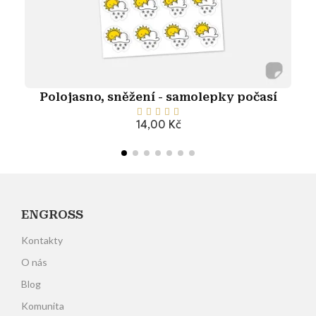
Polojasno, sněžení - samolepky počasí





14,00 Kč
Přidat do košíku
ENGROSS
Kontakty
O nás
Blog
Komunita