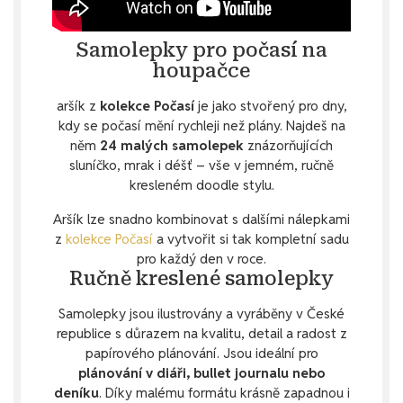
Samolepky pro počasí na
houpačce
aršík z
kolekce Počasí
je jako stvořený pro dny,
kdy se počasí mění rychleji než plány. Najdeš na
něm
24 malých samolepek
znázorňujících
sluníčko, mrak i déšť – vše v jemném, ručně
kresleném doodle stylu.
Aršík lze snadno kombinovat s dalšími nálepkami
z
kolekce Počasí
a vytvořit si tak kompletní sadu
pro každý den v roce.
Ručně kreslené samolepky
Samolepky jsou ilustrovány a vyráběny v České
republice s důrazem na kvalitu, detail a radost z
papírového plánování. Jsou ideální pro
plánování v diáři, bullet journalu nebo
deníku
. Díky malému formátu krásně zapadnou i