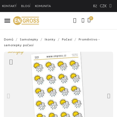
Kč
CZK
KONTAKT
BLOG
KOMUNITA
Domů
Samolepky
Ikonky
Počasí
Proměnlivo -
samolepky počasí