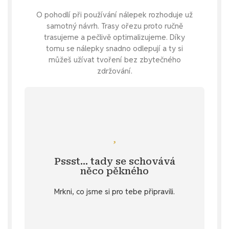
O pohodlí při používání nálepek rozhoduje už
samotný návrh. Trasy ořezu proto ručně
trasujeme a pečlivě optimalizujeme. Díky
tomu se nálepky snadno odlepují a ty si
můžeš užívat tvoření bez zbytečného
zdržování.
Mrkni se
pomoc - zadej si nálepku na přání.
vlastní samolepku pro počasí ? Snadná
Pssst… tady se schovává
Specifikace
. 💌 Nebo si přeješ svou
něco pěkného
u vybraných produktů v záložce
Mrkni, co jsme si pro tebe připravili.
stažení
Objev diářový dárek ke