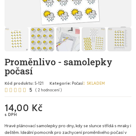
Proměnlivo - samolepky
počasí
Kód produktu
S-121
Kategorie
Počasí
SKLADEM
5





( 2 hodnocení )
14,00 Kč
s DPH
Hravé plánovací samolepky pro dny, kdy se slunce střídá s mraky i
deštěm. Ideální pomocník pro zachycení proměnlivého počasí v