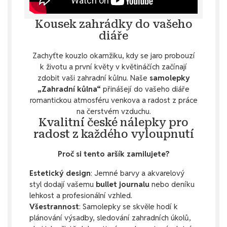
Kousek zahrádky do vašeho
diáře
Zachyťte kouzlo okamžiku, kdy se jaro probouzí
k životu a první květy v květináčích začínají
zdobit vaši zahradní kůlnu. Naše
samolepky
„Zahradní kůlna“
přinášejí do vašeho diáře
romantickou atmosféru venkova a radost z práce
na čerstvém vzduchu.
Kvalitní české nálepky pro
radost z každého vyloupnutí
Proč si tento aršík zamilujete?
Estetický design
: Jemné barvy a akvarelový
styl dodají vašemu
bullet journalu
nebo deníku
lehkost a profesionální vzhled.
Všestrannost
: Samolepky se skvěle hodí k
plánování výsadby, sledování zahradních úkolů,