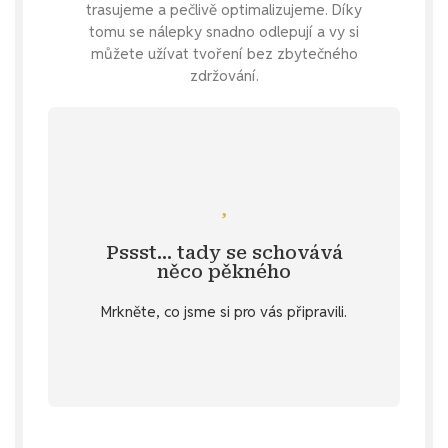
trasujeme a pečlivě optimalizujeme. Díky
tomu se nálepky snadno odlepují a vy si
můžete užívat tvoření bez zbytečného
zdržování.
Podívejte se
doplňují nálepky se zahradní tématikou.
pokochat jarními nálepkami, které ideálně
Pssst… tady se schovává
Specifikace
. 💌 Můžete se také
něco pěkného
u vybraných produktů v záložce
Mrkněte, co jsme si pro vás připravili.
stažení
Objevte diářový dárek ke