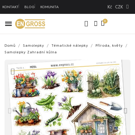
Kč
CZK
KONTAKT
BLOG
KOMUNITA
Domů
Samolepky
Tématické nálepky
Příroda, květy
Samolepky Zahradní kůlna