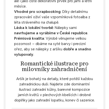
ale i jako čistě dekorativní prvek pro jarní a letní
měsíce.
Vhodné pro scrapbooking
: Díky detailnímu
zpracování oživí vaše vzpomínková fotoalba z
léta stráveného na chalupě.
Láska k lokální tvorbě
: Nálepky sami
navrhujeme a vyrábíme v České republice
.
Prémiová kvalita
: Výrobě věnujeme velkou
pozornost – dbáme na syté barvy i precizní
ořez, aby se nálepky z aršíku
dobře a snadno
vylupovaly
.
Romantické ilustrace pro
milovníky zahradničení
Aršík je bohatý na detaily, které potěší každou
zahradnickou duši. Najdete zde dominantní
ilustraci zahradní kůlny, barevné kompozice
jarních květů v plechových kbelících i drobné
doplňky jako zahradní lopatku, konev či sazenice.