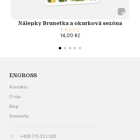
Nálepky Brunetka a okurková sezóna





14,00 Kč
Přidat do košíku
ENGROSS
Kontakty
O nás
Blog
Komunita
+420 775 311 103