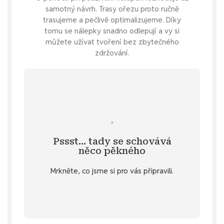
samotný návrh. Trasy ořezu proto ručně
trasujeme a pečlivě optimalizujeme. Díky
tomu se nálepky snadno odlepují a vy si
můžete užívat tvoření bez zbytečného
zdržování.
Podívejte se
doplňují nálepky s květinovou tématikou.
pokochat jarními nálepkami, které ideálně
Pssst… tady se schovává
Specifikace
. 💌 Můžete se také
něco pěkného
u vybraných produktů v záložce
Mrkněte, co jsme si pro vás připravili.
stažení
Objevte diářový dárek ke