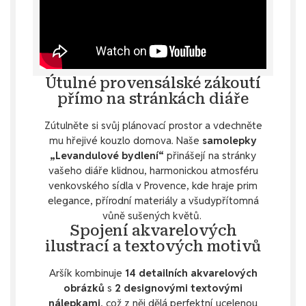
Útulné provensálské zákoutí
přímo na stránkách diáře
Zútulněte si svůj plánovací prostor a vdechněte
mu hřejivé kouzlo domova. Naše
samolepky
„Levandulové bydlení“
přinášejí na stránky
vašeho diáře klidnou, harmonickou atmosféru
venkovského sídla v Provence, kde hraje prim
elegance, přírodní materiály a všudypřítomná
vůně sušených květů.
Spojení akvarelových
ilustrací a textových motivů
Aršík kombinuje
14 detailních akvarelových
obrázků
s
2 designovými textovými
nálepkami
, což z něj dělá perfektní ucelenou