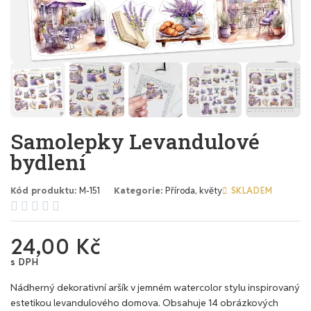
Samolepky Levandulové
bydlení
Kód produktu
M-151
Kategorie
Příroda, květy
SKLADEM





24,00 Kč
s DPH
Nádherný dekorativní aršík v jemném watercolor stylu inspirovaný
estetikou levandulového domova. Obsahuje 14 obrázkových