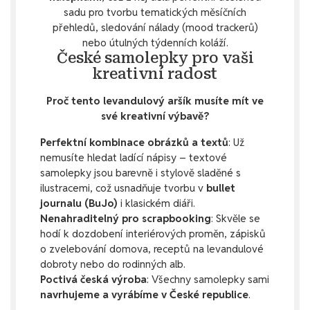
sadu pro tvorbu tematických měsíčních
přehledů, sledování nálady (mood trackerů)
nebo útulných týdenních koláží.
České samolepky pro vaši
kreativní radost
Proč tento levandulový aršík musíte mít ve
své kreativní výbavě?
Perfektní kombinace obrázků a textů
: Už
nemusíte hledat ladící nápisy – textové
samolepky jsou barevně i stylově sladěné s
ilustracemi, což usnadňuje tvorbu v
bullet
journalu (BuJo)
i klasickém diáři.
Nenahraditelný pro scrapbooking
: Skvěle se
hodí k dozdobení interiérových proměn, zápisků
o zvelebování domova, receptů na levandulové
dobroty nebo do rodinných alb.
Poctivá česká výroba
: Všechny samolepky sami
navrhujeme a vyrábíme v České republice
.