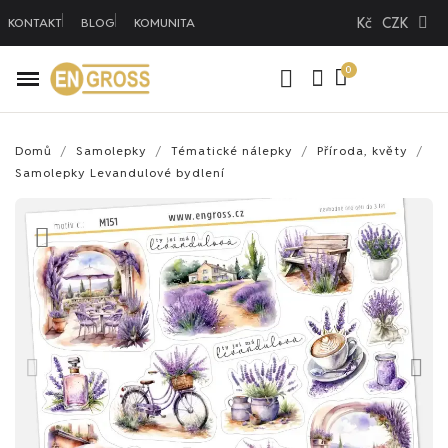
Kč
CZK
KONTAKT
BLOG
KOMUNITA
Domů
Samolepky
Tématické nálepky
Příroda, květy
Samolepky Levandulové bydlení