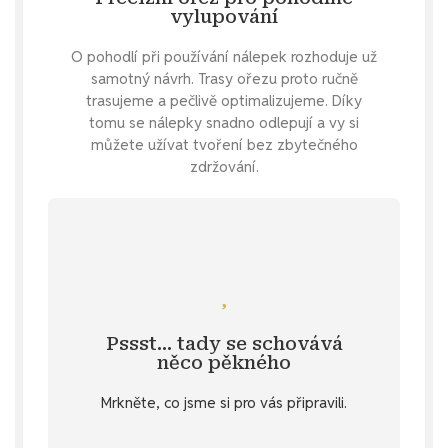
vylupování
O pohodlí při používání nálepek rozhoduje už
samotný návrh. Trasy ořezu proto ručně
trasujeme a pečlivě optimalizujeme. Díky
tomu se nálepky snadno odlepují a vy si
můžete užívat tvoření bez zbytečného
zdržování.
Podívejte se
doplňují nálepky s květinovou tématikou.
pokochat jarními nálepkami, které ideálně
Pssst… tady se schovává
Specifikace
. 💌 Můžete se také
něco pěkného
u vybraných produktů v záložce
Mrkněte, co jsme si pro vás připravili.
stažení
Objevte diářový dárek ke