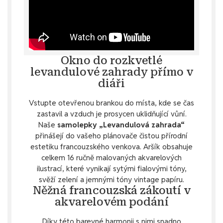
Okno do rozkvetlé
levandulové zahrady přímo v
diáři
Vstupte otevřenou brankou do místa, kde se čas
zastavil a vzduch je prosycen uklidňující vůní.
Naše
samolepky „Levandulová zahrada“
přinášejí do vašeho plánovače čistou přírodní
estetiku francouzského venkova. Aršík obsahuje
celkem 16 ručně malovaných akvarelových
ilustrací, které vynikají sytými fialovými tóny,
svěží zelení a jemnými tóny vintage papíru.
Něžná francouzská zákoutí v
akvarelovém podání
Díky této barevné harmonii s nimi snadno