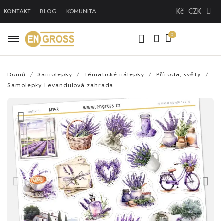
Kč
CZK
KONTAKT
BLOG
KOMUNITA
Domů
Samolepky
Tématické nálepky
Příroda, květy
Samolepky Levandulová zahrada