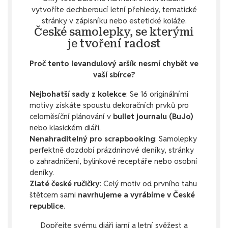
vytvoříte dechberoucí letní přehledy, tematické
stránky v zápisníku nebo estetické koláže.
České samolepky, se kterými
je tvoření radost
Proč tento levandulový aršík nesmí chybět ve
vaší sbírce?
Nejbohatší sady z kolekce
: Se 16 originálními
motivy získáte spoustu dekoračních prvků pro
celoměsíční plánování v
bullet journalu (BuJo)
nebo klasickém diáři.
Nenahraditelný pro scrapbooking
: Samolepky
perfektně dozdobí prázdninové deníky, stránky
o zahradničení, bylinkové receptáře nebo osobní
deníky.
Zlaté české ručičky
: Celý motiv od prvního tahu
štětcem sami
navrhujeme a vyrábíme v České
republice
.
Dopřejte svému diáři jarní a letní svěžest a