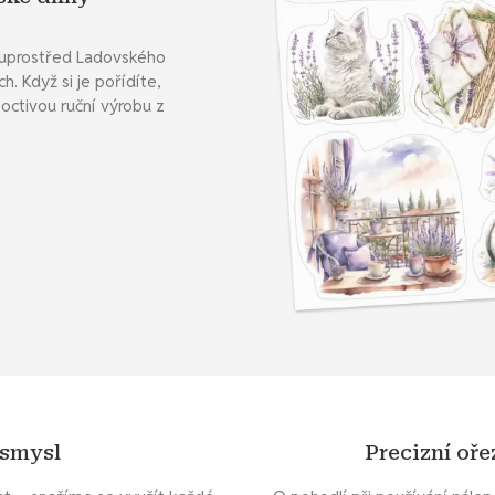
ě uprostřed Ladovského
. Když si je pořídíte,
octivou ruční výrobu z
 smysl
Precizní oř