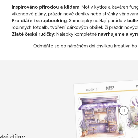
Inspirováno přírodou a klidem
: Motiv kytice a kaváren fun
víkendové plány, prázdninové deníky nebo stránky věnovan
Pro diáře i scrapbooking
: Samolepky udělají parádu v
bull
rodinných fotoalb, tvoření dárkových obálek či prázdninovýc
Zlaté české ručičky
: Nálepky kompletně
navrhujeme a vyr
Odměňte se po náročném dni chvilkou kreativního t
ské dílny