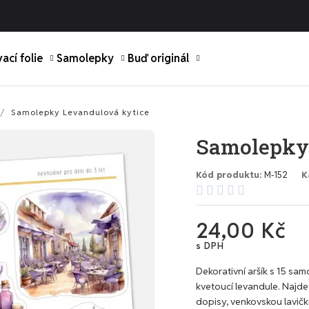
ací folie
Samolepky
Buď originál
Samolepky Levandulová kytice
Samolepky
Kód produktu
M-152
K





24,00 Kč
s DPH
Dekorativní aršík s 15 sa
kvetoucí levandule. Najde
dopisy, venkovskou lavičku