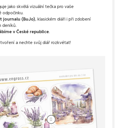
guje jako skvělá vizuální tečka pro vaše
é odpočinku.
et journalu (BuJo)
, klasickém diáři i při zdobení
h deníků.
ábíme v České republice
.
voření a nechte svůj diář rozkvétat!