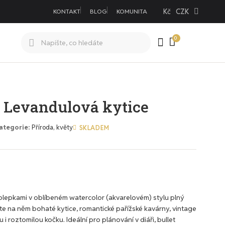
Kč
CZK
KONTAKT
BLOG
KOMUNITA
 Levandulová kytice
ategorie
Příroda, květy
SKLADEM
molepkami v oblíbeném watercolor (akvarelovém) stylu plný
te na něm bohaté kytice, romantické pařížské kavárny, vintage
 i roztomilou kočku. Ideální pro plánování v diáři, bullet