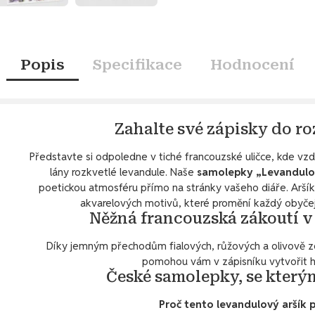
Popis
Specifikace
Hodnocení
Zahalte své zápisky do r
Představte si odpoledne v tiché francouzské uličce, kde vz
lány rozkvetlé levandule. Naše
samolepky „Levandulo
poetickou atmosféru přímo na stránky vašeho diáře. Aršík
akvarelových motivů, které promění každý obyčej
Něžná francouzská zákoutí 
Díky jemným přechodům fialových, růžových a olivově z
pomohou vám v zápisníku vytvořit ha
České samolepky, se kterým
Proč tento levandulový aršík 