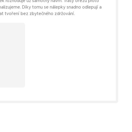
pek rozhoduje už samotný návrh. Trasy ořezu proto
malizujeme. Díky tomu se nálepky snadno odlepují a
at tvoření bez zbytečného zdržování.
kou.
chat