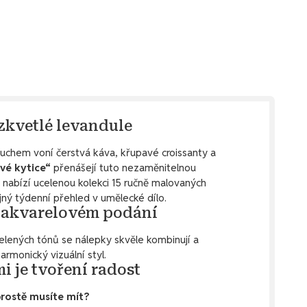
ozkvetlé levandule
duchem voní čerstvá káva, křupavé croissanty a
vé kytice“
přenášejí tuto nezaměnitelnou
 nabízí ucelenou kolekci 15 ručně malovaných
ný týdenní přehled v umělecké dílo.
v akvarelovém podání
elených tónů se nálepky skvěle kombinují a
rmonický vizuální styl.
i je tvoření radost
prostě musíte mít?