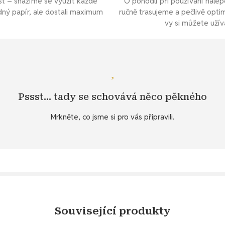
st – snažíme se využít každé
O pohodlí při používání nále
dný papír, ale dostali maximum
ručně trasujeme a pečlivě opti
vy si můžete užív
Podívejte se
ními nálepkami, které ideálně doplňují nálepky s květinovou témati
Pssst… tady se schovává něco pěkného
ybraných produktů v záložce
Specifikace
. 💌 Můžete se také poko
Mrkněte, co jsme si pro vás připravili.
Objevte diářový dárek ke stažení
Související produkty