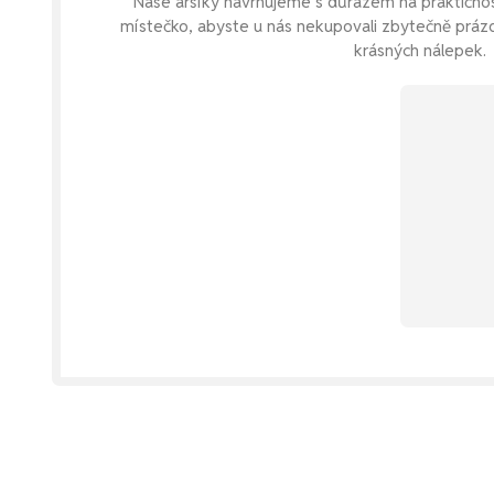
Naše aršíky navrhujeme s důrazem na praktično
místečko, abyste u nás nekupovali zbytečně práz
krásných nálepek.
jar
u v