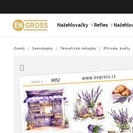
Upozornění na novinky, dovolenou.
Nažehlovačky
Reflex
Nažehlov
Domů
Samolepky
Tématické nálepky
Příroda, květy